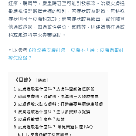
紅疹、脫屑等，嚴重時甚至可能引發感染。治療皮膚過
敏應視情況選擇合適的科別，若症狀較為輕微、無特殊
症狀則可至皮膚科就診；倘若症狀較為嚴重，或伴隨其
他過敏症狀，如過敏性鼻炎、氣喘等，則建議前往過敏
科或風濕科尋求專業協助。
可以參考
6招改善皮膚紅疹，皮膚不再癢：皮膚過敏紅
疹怎麼辦？
《目錄》
隱藏
1
皮膚過敏看什麼科？皮膚科醫師為您解答
2
認識皮膚科、過敏科、風濕科三大領域差異
3
皮膚過敏求助皮膚科：打造無憂無癢健康肌膚
4
皮膚過敏看什麼科？症狀多變難以捉摸
5
皮膚過敏看什麼科？結論
6
皮膚過敏看什麼科？ 常見問題快速 FAQ
6.1
1. 皮膚過敏症狀有哪些？