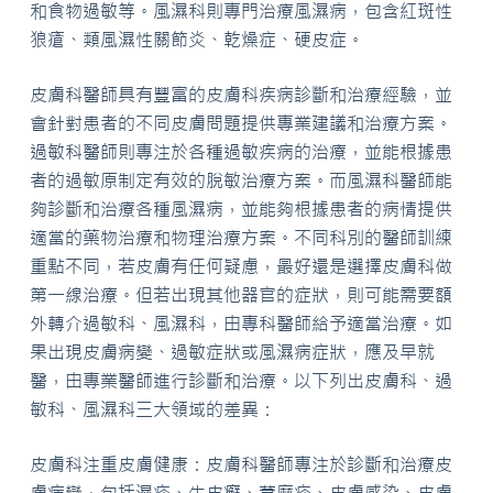
和食物過敏等。風濕科則專門治療風濕病，包含紅斑性
狼瘡、類風濕性關節炎、乾燥症、硬皮症。
皮膚科醫師具有豐富的皮膚科疾病診斷和治療經驗，並
會針對患者的不同皮膚問題提供專業建議和治療方案。
過敏科醫師則專注於各種過敏疾病的治療，並能根據患
者的過敏原制定有效的脫敏治療方案。而風濕科醫師能
夠診斷和治療各種風濕病，並能夠根據患者的病情提供
適當的藥物治療和物理治療方案。不同科別的醫師訓練
重點不同，若皮膚有任何疑慮，最好還是選擇皮膚科做
第一線治療。但若出現其他器官的症狀，則可能需要額
外轉介過敏科、風濕科，由專科醫師給予適當治療。如
果出現皮膚病變、過敏症狀或風濕病症狀，應及早就
醫，由專業醫師進行診斷和治療。以下列出皮膚科、過
敏科、風濕科三大領域的差異：
皮膚科注重皮膚健康：皮膚科醫師專注於診斷和治療皮
膚病變，包括濕疹、牛皮癬、蕁麻疹、皮膚感染、皮膚