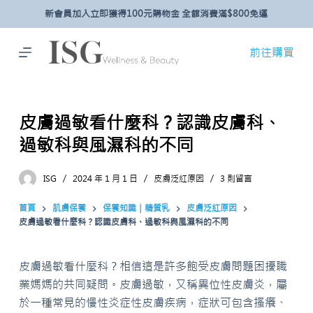
新會員加入立即獲得100元購物金 全館消費滿$800免運
跳
至
主
前往購買
要
內
容
皮膚過敏看什麼科？認識皮膚科、
過敏科與風濕科的不同
ISG
2024 年 1 月 1 日
皮膚泛紅原因
3 則留言
首頁
肌膚保養
保養知識｜精質乳
皮膚泛紅原因
皮膚過敏看什麼科？認識皮膚科、過敏科與風濕科的不同
皮膚過敏看什麼科？相信這是許多飽受皮膚問題困擾職
業媽媽的共同疑問。皮膚過敏，又稱異位性皮膚炎，屬
於一種常見的慢性炎症性皮膚疾病，症狀可包含搔癢、