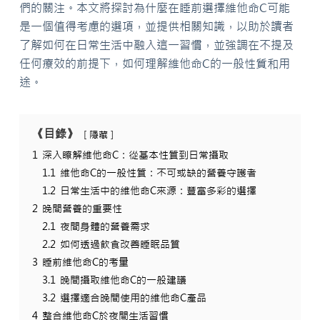
們的關注。本文將探討為什麼在睡前選擇維他命C可能
是一個值得考慮的選項，並提供相關知識，以助於讀者
了解如何在日常生活中融入這一習慣，並強調在不提及
任何療效的前提下，如何理解維他命C的一般性質和用
途。
《目錄》
隱藏
1
深入瞭解維他命C：從基本性質到日常攝取
1.1
維他命C的一般性質：不可或缺的營養守護者
1.2
日常生活中的維他命C來源：豐富多彩的選擇
2
晚間營養的重要性
2.1
夜間身體的營養需求
2.2
如何透過飲食改善睡眠品質
3
睡前維他命C的考量
3.1
晚間攝取維他命C的一般建議
3.2
選擇適合晚間使用的維他命C產品
4
整合維他命C於夜間生活習慣