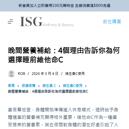
新會員加入立即獲得100元購物金 全館消費滿$800免運
跳
至
主
前往購買
要
內
容
晚間營養補給：4個理由告訴你為何
選擇睡前維他命C
ROB
2024 年 3 月 4 日
維生素C使用
首頁
保健保養
維生素 C
維生素C使用
晚間營養補給：4個理由告訴你為何選擇睡前維他命C
當夜幕低垂，身體開始準備進入休息模式，這時給予身
體適當的營養補充顯得格外重要。維他命C作為一種廣
受推崇的營養素，其在夜間對身體的潛在好處引起了人