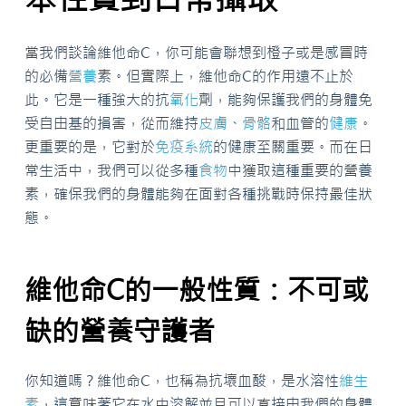
當我們談論維他命C，你可能會聯想到橙子或是感冒時
的必備
營養
素。但實際上，維他命C的作用遠不止於
此。它是一種強大的抗
氧化
劑，能夠保護我們的身體免
受自由基的損害，從而維持
皮膚
、
骨骼
和血管的
健康
。
更重要的是，它對於
免疫系統
的健康至關重要。而在日
常生活中，我們可以從多種
食物
中獲取這種重要的營養
素，確保我們的身體能夠在面對各種挑戰時保持最佳狀
態。
維他命C的一般性質：不可或
缺的營養守護者
你知道嗎？維他命C，也稱為抗壞血酸，是水溶性
維生
素
，這意味著它在水中溶解並且可以直接由我們的身體