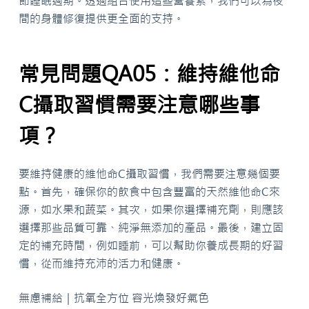
節睡眠週期。透過組合使用這些營養素，我們可以為夜
間的身體修復提供更全面的支持。
常見問題QA05：維持維他命
C攝取習慣需要注意哪些事
項？
要維持健康的維他命C攝取習慣，我們需要注意幾個要
點。首先，確保你的飲食中包含豐富的天然維他命C來
源，如水果和蔬菜。其次，如果你選擇補充劑，則應該
選擇那些品質可靠、純淨無添加的產品。最後，建立固
定的補充時間，例如睡前，可以幫助你養成長期的好習
慣，從而維持充沛的活力和健康。
無慮補給｜抗氧全方位 容光煥發好氣色