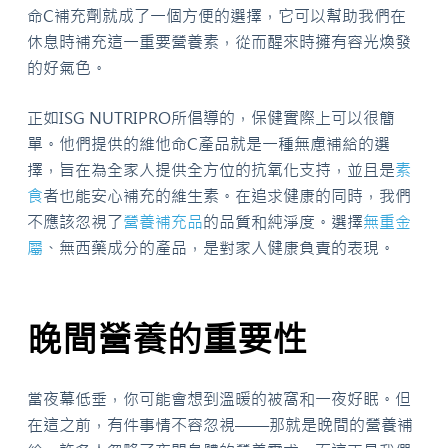
命C補充劑就成了一個方便的選擇，它可以幫助我們在
休息時補充這一重要營養素，從而醒來時擁有容光煥發
的好氣色。
正如ISG NUTRIPRO所倡導的，保健實際上可以很簡
單。他們提供的維他命C產品就是一種無慮補給的選
擇，旨在為全家人提供全方位的抗氧化支持，並且是
素
食
者也能安心補充的維生素。在追求健康的同時，我們
不應該忽視了
營養補充品
的品質和純淨度。選擇
無重金
屬
、無西藥成分的產品，是對家人健康負責的表現。
晚間營養的重要性
當夜幕低垂，你可能會想到溫暖的被窩和一夜好眠。但
在這之前，有件事情不容忽視——那就是晚間的營養補