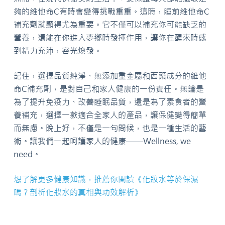
夠的維他命C有時會變得挑戰重重。這時，睡前維他命C
補充劑就顯得尤為重要。它不僅可以補充你可能缺乏的
營養，還能在你進入夢鄉時發揮作用，讓你在醒來時感
到精力充沛，容光煥發。
記住，選擇品質純淨、無添加重金屬和西藥成分的維他
命C補充劑，是對自己和家人健康的一份責任。無論是
為了提升免疫力、改善睡眠品質，還是為了素食者的營
養補充，選擇一款適合全家人的產品，讓保健變得簡單
而無慮。晚上好，不僅是一句問候，也是一種生活的藝
術。讓我們一起呵護家人的健康——Wellness, we
need。
想了解更多健康知識，推薦你閱讀《化妝水等於保濕
嗎？剖析化妝水的真相與功效解析》