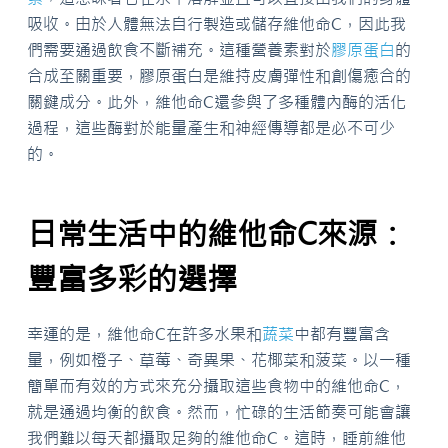
吸收。由於人體無法自行製造或儲存維他命C，因此我
們需要通過飲食不斷補充。這種營養素對於
膠原蛋白
的
合成至關重要，膠原蛋白是維持皮膚彈性和創傷癒合的
關鍵成分。此外，維他命C還參與了多種體內酶的活化
過程，這些酶對於能量產生和神經傳導都是必不可少
的。
日常生活中的維他命C來源：
豐富多彩的選擇
幸運的是，維他命C在許多水果和
蔬菜
中都有豐富含
量，例如橙子、草莓、奇異果、花椰菜和菠菜。以一種
簡單而有效的方式來充分攝取這些食物中的維他命C，
就是通過均衡的飲食。然而，忙碌的生活節奏可能會讓
我們難以每天都攝取足夠的維他命C。這時，睡前維他