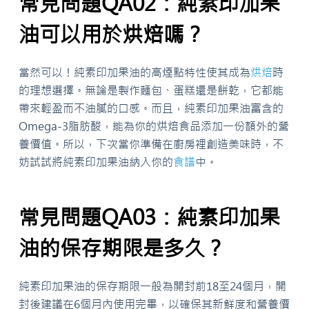
常見問題QA02：純素印加果
油可以用於烘焙嗎？
當然可以！純素印加果油的高煙點特性使其成為
烘焙
時
的理想選擇。無論是製作麵包、蛋糕還是餅乾，它都能
帶來輕盈而不油膩的口感。而且，純素印加果油富含的
Omega-3脂肪酸，能為你的烘焙食品添加一份額外的營
養價值。所以，下次當你準備在廚房裡創造美味時，不
妨試試將純素印加果油納入你的
食譜
中。
常見問題QA03：純素印加果
油的保存期限是多久？
純素印加果油的保存期限一般為開封前18至24個月，開
封後建議在6個月內使用完畢，以確保其新鮮度和營養價