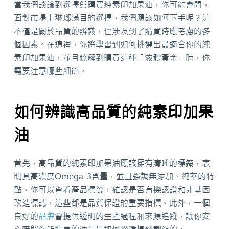
當我們談論到選擇與購買純素印加果油，你可能會問，
面對市場上琳瑯滿目的選擇，我們應該如何下手呢？這
不僅是關於品質的辨識，也涉及到了購買時應考慮的多
個因素。在這裡，你將學習到如何挑選出最適合你的純
素印加果油，並且瞭解到購買這種「液體黃金」時，你
需要注意哪些細節。
如何辨識高品質的純素印加果
油
首先，高品質的純素印加果油應該擁有清晰的標籤，表
明其高濃度Omega-3含量，並且強調無添加、純萃的特
點。你可以查看產品標籤，確認是否有機認證和非基因
改造標誌，這些都是品質保證的重要指標。此外，一個
良好的
品牌
會提供透明的生產過程和來源追蹤，讓你安