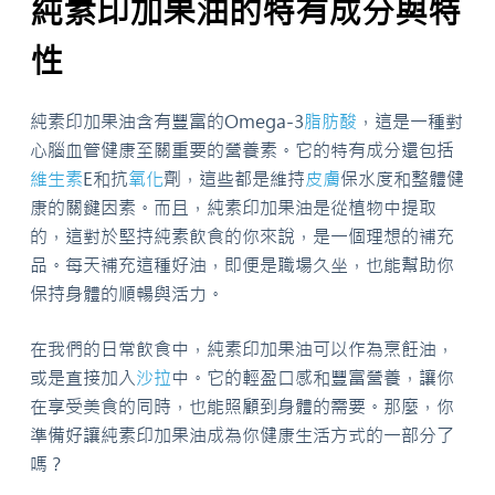
純素印加果油的特有成分與特
性
純素印加果油含有豐富的Omega-3
脂肪酸
，這是一種對
心腦血管健康至關重要的營養素。它的特有成分還包括
維生素
E和抗
氧化
劑，這些都是維持
皮膚
保水度和整體健
康的關鍵因素。而且，純素印加果油是從植物中提取
的，這對於堅持純素飲食的你來說，是一個理想的補充
品。每天補充這種好油，即便是職場久坐，也能幫助你
保持身體的順暢與活力。
在我們的日常飲食中，純素印加果油可以作為烹飪油，
或是直接加入
沙拉
中。它的輕盈口感和豐富營養，讓你
在享受美食的同時，也能照顧到身體的需要。那麼，你
準備好讓純素印加果油成為你健康生活方式的一部分了
嗎？