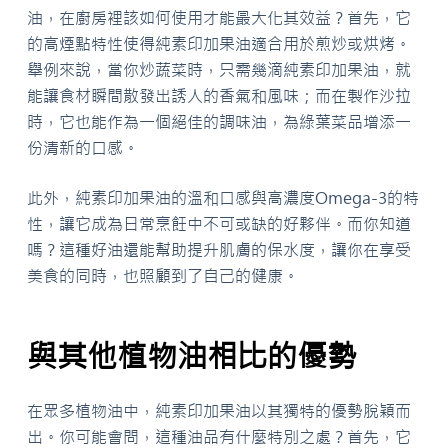
油，在廚房裡該如何使用才能最大化其效益？首先，它
的高煙點特性使得純素印加果油適合用於煎炒或烘烤。
舉例來說，當你炒蔬菜時，只需幾滴純素印加果油，就
能讓食材瞬間散發出誘人的香氣和風味；而在製作沙拉
時，它也能作為一個絕佳的調味油，為綠葉菜品增添一
份清新的口感。
此外，純素印加果油的溫和口感與高濃度Omega-3的特
性，讓它成為日常烹飪中不可或缺的好夥伴。而你知道
嗎？這種好油還能幫助提升肌膚的保水度，讓你在享受
美食的同時，也照顧到了自己的健康。
與其他植物油相比的優勢
在眾多植物油中，純素印加果油以其獨特的優勢脫穎而
出。你可能會問，這種油品有什麼特別之處？首先，它