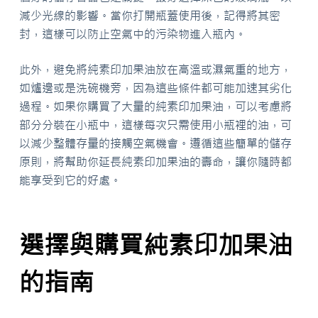
減少光線的影響。當你打開瓶蓋使用後，記得將其密
封，這樣可以防止空氣中的污染物進入瓶內。
此外，避免將純素印加果油放在高溫或濕氣重的地方，
如爐邊或是洗碗機旁，因為這些條件都可能加速其劣化
過程。如果你購買了大量的純素印加果油，可以考慮將
部分分裝在小瓶中，這樣每次只需使用小瓶裡的油，可
以減少整體存量的接觸空氣機會。遵循這些簡單的儲存
原則，將幫助你延長純素印加果油的壽命，讓你隨時都
能享受到它的好處。
選擇與購買純素印加果油
的指南