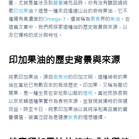
圍，尤其是當涉及到
營養
補充品時。你有沒有聽說過純
素
印加果
油？這是一種來自遙遠山谷的奇特果油，它不
僅擁有高濃度的
Omega-3
，還被稱為
素食
界的
魚油
。在
這篇文章中，我們將探索這種油的歷史背景與來源，以
及它獨特的成分與特性。
印加果油的歷史背景與來源
純素印加果油，源自
南美洲
的印加文明，這種神奇的果
油在當地已有數百年的栽培歷史。印加果，又稱為撒切
爾果，是一種生長在安地斯山脈的
植物
。當地民族長期
以來依賴這種果實作為食物來源，並發現其獨特的保健
效益。時至今日，純素印加果油以其純淨和高品質的營
養價值，被廣泛認為是健康
飲食
的理想選擇。