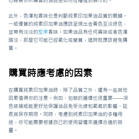
心瞭解你所購買的油品是如何從種植到製作的。
此外，色澤和香味也是判斷純素印加果油品質的關鍵。
一瓶優質的純素印加果油應該呈現出金黃色至淡綠色，
並帶有淡淡的
堅果
香味。如果油品有任何異味或者色澤
暗淡，那麼它可能已經氧化或變質，這時就應該避免購
買。
購買時應考慮的因素
在購買純素印加果油時，除了品質之外，還有一些其他
因素值得你的注意。例如，包裝的選擇也很重要——深
色玻璃瓶能更好地保護油品免受光線和氧氣的影響，延
長其保存期限。同時，考慮到純素印加果油的多種用
途，你可能需要根據自己的使用習慣來選擇合適的容
量。