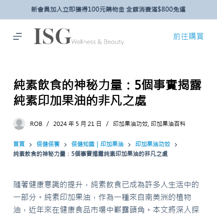
新會員加入立即獲得100元購物金 全館消費滿$800免運
跳
至
主
前往購買
要
內
容
純素飲食的神秘力量：5個事實揭露
純素印加果油的非凡之處
ROB
2024 年 5 月 21 日
印加果油功效
,
印加果油百科
首頁
保健保養
保健知識｜印加果油
印加果油功效
純素飲食的神秘力量：5個事實揭露純素印加果油的非凡之處
隨著健康意識的提升，純素飲食已成為許多人生活中的
一部分。純素印加果油，作為一種來自南美洲的植物
油，近年來在健康食品市場中嶄露頭角。本文將深入探