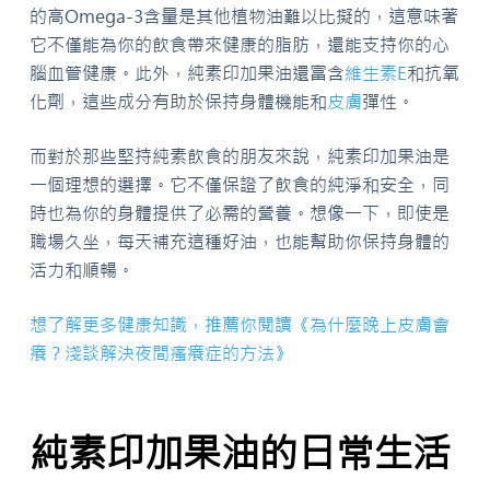
的高Omega-3含量是其他植物油難以比擬的，這意味著
它不僅能為你的飲食帶來健康的脂肪，還能支持你的心
腦血管健康。此外，純素印加果油還富含
維生素E
和抗氧
化劑，這些成分有助於保持身體機能和
皮膚
彈性。
而對於那些堅持純素飲食的朋友來說，純素印加果油是
一個理想的選擇。它不僅保證了飲食的純淨和安全，同
時也為你的身體提供了必需的營養。想像一下，即使是
職場久坐，每天補充這種好油，也能幫助你保持身體的
活力和順暢。
想了解更多健康知識，推薦你閱讀《為什麼晚上皮膚會
癢？淺談解決夜間瘙癢症的方法》
純素印加果油的日常生活