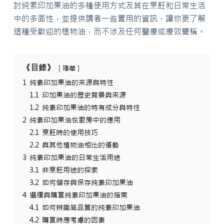
討純素印加果油的多種使用方式及其在烹飪和日常生活
中的多面性，並提供讀者一些實用的資訊，讓你更了解
這種受歡迎的植物油，而不涉及任何醫療或療效聲稱。
《目錄》
隱藏
1
純素印加果油的來源與特性
1.1
印加果油的歷史背景與來源
1.2
純素印加果油的特有成分與特性
2
純素印加果油在廚房中的應用
2.1
烹飪時的使用技巧
2.2
與其他植物油相比的優勢
3
純素印加果油的日常生活用途
3.1
非烹飪用途的探索
3.2
如何儲存與保存純素印加果油
4
選擇與購買純素印加果油的指南
4.1
如何辨識高品質的純素印加果油
4.2
購買時應考慮的因素