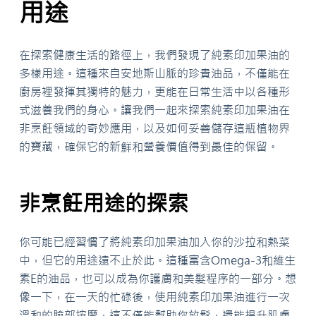
用途
在探索健康生活的路徑上，我們發現了純素印加果油的
多樣用途。這種來自安地斯山脈的珍貴油品，不僅能在
廚房裡發揮其獨特的魅力，更能在日常生活中以各種形
式滋養我們的身心。讓我們一起來探索純素印加果油在
非烹飪領域的奇妙應用，以及如何妥善儲存這瓶植物界
的寶藏，確保它的新鮮和營養價值得到最佳的保留。
非烹飪用途的探索
你可能已經習慣了將純素印加果油加入你的沙拉和熱菜
中，但它的用途遠不止於此。這種富含Omega-3和維生
素E的油品，也可以成為你護膚和美髮程序的一部分。想
像一下，在一天的忙碌後，使用純素印加果油進行一次
溫和的臉部按摩，這不僅能幫助你放鬆，還能提升肌膚