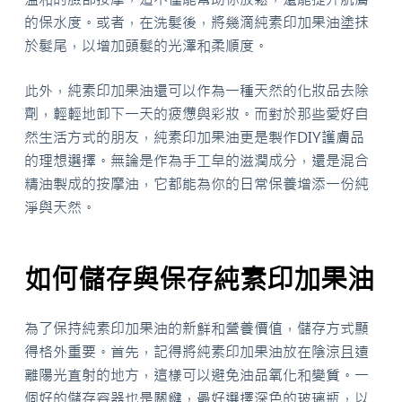
的保水度。或者，在洗髮後，將幾滴純素印加果油塗抹
於髮尾，以增加頭髮的光澤和柔順度。
此外，純素印加果油還可以作為一種天然的化妝品去除
劑，輕輕地卸下一天的疲憊與彩妝。而對於那些愛好自
然生活方式的朋友，純素印加果油更是製作DIY護膚品
的理想選擇。無論是作為手工皁的滋潤成分，還是混合
精油製成的按摩油，它都能為你的日常保養增添一份純
淨與天然。
如何儲存與保存純素印加果油
為了保持純素印加果油的新鮮和營養價值，儲存方式顯
得格外重要。首先，記得將純素印加果油放在陰涼且遠
離陽光直射的地方，這樣可以避免油品氧化和變質。一
個好的儲存容器也是關鍵，最好選擇深色的玻璃瓶，以