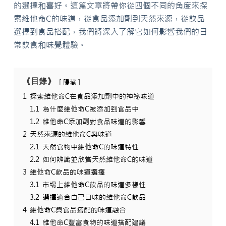
的選擇和喜好。這篇文章將帶你從四個不同的角度來探
索維他命C的味道，從食品添加劑到天然來源，從飲品
選擇到食品搭配，我們將深入了解它如何影響我們的日
常飲食和味覺體驗。
《目錄》
隱藏
1
探索維他命C在食品添加劑中的神祕味道
1.1
為什麼維他命C被添加到食品中
1.2
維他命C添加劑對食品味道的影響
2
天然來源的維他命C與味道
2.1
天然食物中維他命C的味道特性
2.2
如何辨識並欣賞天然維他命C的味道
3
維他命C飲品的味道選擇
3.1
市場上維他命C飲品的味道多樣性
3.2
選擇適合自己口味的維他命C飲品
4
維他命C與食品搭配的味道融合
4.1
維他命C豐富食物的味道搭配建議