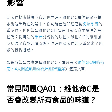
影響
當我們探索健康飲食的世界時，維他命C這個關鍵營養
素總是出現在討論中。你可能已經知道它對
免疫系統
的
重要性，但你知道維他命C味道在日常飲食中扮演的角
色嗎？從清晨的
果汁
到晚餐的沙拉，維他命C的酸甜風
味增添了食物的層次感，同時也為我們的味蕾帶來了無
數的愉悅體驗。
如果想知道怎麼選擇維他命C，請參考《
維他命C選購指
南：4大關鍵點助你做出明智選擇
》這篇文章
常見問題QA01：維他命C是
否會改變所有食品的味道？