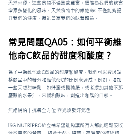
天然來源。這些食物不僅營養豐富，還能為我們的飲食
增添多樣化的風味。天然食物中的維他命C不僅能夠提
升我們的健康，還能豐富我們的味蕾體驗。
常見問題QA05：如何平衡維
他命C飲品的甜度和酸度？
為了平衡維他命C飲品的甜度和酸度，我們可以透過調
整飲品中的糖分和維他命C的比例來達成。例如，增加
一些天然甜味劑，如蜂蜜或楓糖漿，或者添加其他不那
麼酸的水果汁，來緩和酸味，創造出和諧的口感。
無慮補給｜抗氧全方位 容光煥發好氣色
ISG NUTRIPRO維立補希望能夠讓所有人都能輕鬆吸收
源於自然的營養， 結合天然、純萃、高濃度的植物精