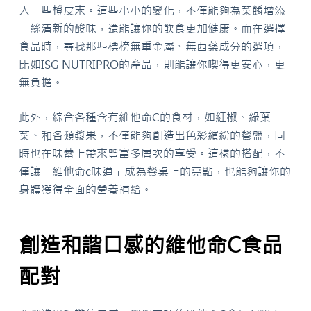
入一些橙皮末。這些小小的變化，不僅能夠為菜餚增添
一絲清新的酸味，還能讓你的飲食更加健康。而在選擇
食品時，尋找那些標榜無重金屬、無西藥成分的選項，
比如ISG NUTRIPRO的產品，則能讓你喫得更安心，更
無負擔。
此外，綜合各種含有維他命C的食材，如紅椒、綠葉
菜、和各類漿果，不僅能夠創造出色彩繽紛的餐盤，同
時也在味蕾上帶來豐富多層次的享受。這樣的搭配，不
僅讓「維他命c味道」成為餐桌上的亮點，也能夠讓你的
身體獲得全面的營養補給。
創造和諧口感的維他命C食品
配對