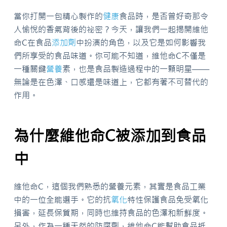
當你打開一包精心製作的
健康
食品時，是否曾好奇那令
人愉悅的香氣背後的祕密？今天，讓我們一起揭開維他
命C在食品
添加劑
中扮演的角色，以及它是如何影響我
們所享受的食品味道。你可能不知道，維他命C不僅是
一種關鍵
營養
素，也是食品製造過程中的一顆明星——
無論是在色澤、口感還是味道上，它都有著不可替代的
作用。
為什麼維他命C被添加到食品
中
維他命C，這個我們熟悉的營養元素，其實是食品工業
中的一位全能選手。它的抗
氧化
特性保護食品免受氧化
損害，延長保質期，同時也維持食品的色澤和新鮮度。
另外，作為一種天然的防腐劑，維他命C能幫助食品抵