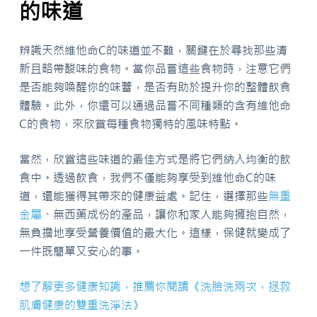
的味道
辨識天然維他命C的味道並不難，關鍵在於尋找那些清
新且略帶酸味的食物。當你品嘗這些食物時，注意它們
是否能夠喚醒你的味蕾，是否有助於提升你的整體飲食
體驗。此外，你還可以通過品嘗不同種類的含有維他命
C的食物，來欣賞每種食物獨特的風味特點。
當然，欣賞這些味道的最佳方式是將它們納入均衡的飲
食中。透過飲食，我們不僅能夠享受到維他命C的味
道，還能獲得其帶來的健康益處。記住，選擇那些
無重
金屬
、無西藥成份的產品，讓你和家人能夠擁抱自然，
無負擔地享受營養價值的最大化。這樣，保健就變成了
一件既簡單又安心的事。
想了解更多健康知識，推薦你閱讀《洗臉洗兩次，拯救
肌膚健康的雙重洗淨法》