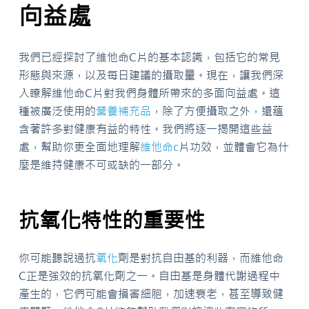
向益處
我們已經探討了維他命C片的基本認識，包括它的常見
形態與來源，以及每日建議的攝取量。現在，讓我們深
入瞭解維他命C片對我們身體所帶來的多面向益處。這
種被廣泛使用的
營養補充品
，除了方便攝取之外，還蘊
含著許多對健康有益的特性。我們將逐一揭開這些益
處，幫助你更全面地理解
維他命c
片功效，並體會它為什
麼是維持健康不可或缺的一部分。
抗氧化特性的重要性
你可能聽說過抗
氧化
劑是對抗自由基的利器，而維他命
C正是強效的抗氧化劑之一。自由基是身體代謝過程中
產生的，它們可能會損害細胞，加速衰老，甚至導致健