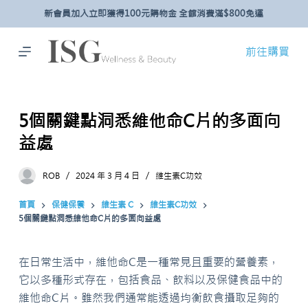
新會員加入立即獲得100元購物金 全館消費滿$800免運
跳
至
主
前往購買
要
內
容
5個關鍵點洞悉維他命C片的多面向
益處
ROB
2024 年 3 月 4 日
維生素C功效
首頁
保健保養
維生素 C
維生素C功效
5個關鍵點洞悉維他命C片的多面向益處
在日常生活中，維他命C是一種常見且重要的營養素，
它以多種形式存在，包括食品、飲料以及保健食品中的
維他命C片。雖然我們通常能透過均衡飲食攝取足夠的