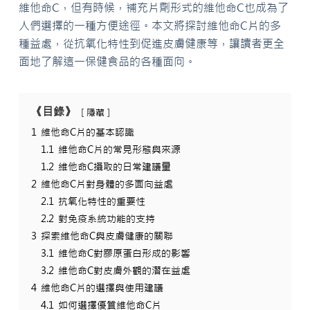
維他命C，但有時候，補充片劑形式的維他命C也成為了
人們選擇的一種方便途徑。本文將探討維他命C片的多
種益處，從抗氧化特性到促進皮膚健康等，讓讀者更全
面地了解這一保健食品的各種面向。
《目錄》
隱藏
1
維他命C片的基本認識
1.1
維他命C片的常見形態與來源
1.2
維他命C攝取的日常建議量
2
維他命C片對身體的多面向益處
2.1
抗氧化特性的重要性
2.2
對免疫系統功能的支持
3
探索維他命C與皮膚健康的關聯
3.1
維他命C對膠原蛋白形成的影響
3.2
維他命C對皮膚外觀的潛在益處
4
維他命C片的選擇與使用建議
4.1
如何選擇優質維他命C片