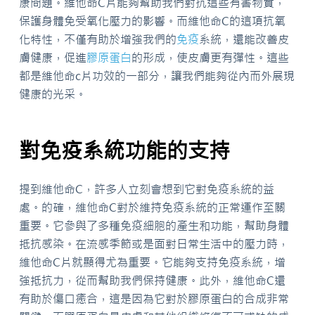
康問題。維他命C片能夠幫助我們對抗這些有害物質，
保護身體免受氧化壓力的影響。而維他命C的這項抗氧
化特性，不僅有助於增強我們的
免疫
系統，還能改善皮
膚健康，促進
膠原蛋白
的形成，使皮膚更有彈性。這些
都是維他命c片功效的一部分，讓我們能夠從內而外展現
健康的光采。
對免疫系統功能的支持
提到維他命C，許多人立刻會想到它對免疫系統的益
處。的確，維他命C對於維持免疫系統的正常運作至關
重要。它參與了多種免疫細胞的產生和功能，幫助身體
抵抗感染。在流感季節或是面對日常生活中的壓力時，
維他命C片就顯得尤為重要。它能夠支持免疫系統，增
強抵抗力，從而幫助我們保持健康。此外，維他命C還
有助於傷口癒合，這是因為它對於膠原蛋白的合成非常