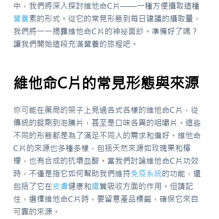
中，我們將深入探討維他命C片——一種方便攝取這種
營養
素的形式。從它的常見形態到每日建議的攝取量，
我們將一一揭露維他命C片的神祕面紗。準備好了嗎？
讓我們開始這段充滿營養的旅程吧。
維他命C片的常見形態與來源
你可能在藥局的架子上見過各式各樣的維他命C片，從
傳統的錠劑到泡騰片，甚至是口味各異的咀嚼片。這些
不同的形態都是為了滿足不同人的需求和偏好。維他命
C片的來源也多種多樣，包括天然來源如玫瑰果和檸
檬，也有合成的抗壞血酸。當我們討論維他命C片功效
時，不僅是指它如何幫助我們維持
免疫系統
的功能，還
包括了它在
皮膚
健康和
鐵
質吸收方面的作用。但請記
住，選擇維他命C片時，要留意產品標籤，確保它來自
可靠的來源。