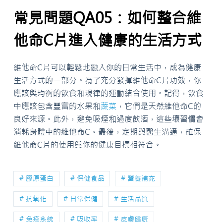
常見問題QA05：如何整合維
他命C片進入健康的生活方式
維他命C片可以輕鬆地融入你的日常生活中，成為健康
生活方式的一部分。為了充分發揮維他命C片功效，你
應該與均衡的飲食和規律的運動結合使用。記得，飲食
中應該包含豐富的水果和
蔬菜
，它們是天然維他命C的
良好來源。此外，避免吸煙和過度飲酒，這些壞習慣會
消耗身體中的維他命C。最後，定期與醫生溝通，確保
維他命C片的使用與你的健康目標相符合。
# 膠原蛋白
# 保健食品
# 營養補充
# 抗氧化
# 日常保健
# 生活品質
# 免疫系統
# 吸收率
# 皮膚健康