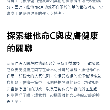
關鍵，而膠原蛋白是皮膚和其他組織修復不可或缺的成
分。因此，維他命c片功效不僅限於簡單的營養補充，它
實際上是我們健康的強大支持者。
探索維他命C與皮膚健康
的關聯
當我們深入瞭解維他命C片的多樣化益處後，不難發現
它與皮膚健康之間存在著不可分割的聯繫。維他命C不
僅是一種強大的抗氧化劑，它還與皮膚的光澤和彈性息
息相關。在這一節中，我們將揭開維他命C片功效如何
影響膠原蛋白的形成，以及它對皮膚外觀的潛在益處。
你準備好了嗎？讓我們一起探索維他命C帶給皮膚的神
奇力量。