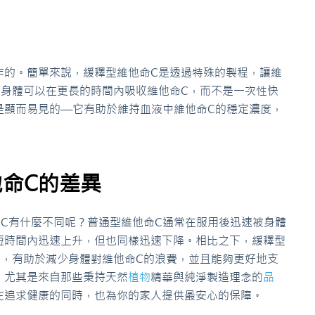
作的。簡單來說，緩釋型維他命C是透過特殊的製程，讓維
著身體可以在更長的時間內吸收維他命C，而不是一次性快
是顯而易見的—它有助於維持血液中維他命C的穩定濃度，
命C的差異
命C有什麼不同呢？普通型維他命C通常在服用後迅速被身體
短時間內迅速上升，但也同樣迅速下降。相比之下，緩釋型
線，有助於減少身體對維他命C的浪費，並且能夠更好地支
，尤其是來自那些秉持天然
植物
精華與純淨製造理念的
品
夠讓你在追求健康的同時，也為你的家人提供最安心的保障。