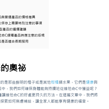
產品與普通產品的價格差異
C在保存上需要特別注意的事項
釋型產品的選擇建議
維他命C緩釋產品時應注意的版規
品是否適合長期服用
釋的奧祕
到的是那些鮮明的橙子或是其他
柑橘
類水果，它們是
健康
與
活中，我們如何確保身體能夠持續地從維他命C中獲益呢？
種讓維他命C的好處更持久的方法。在這篇文章中，我們將
並探索如何無慮補給，讓全家人都能享有健康的福音。