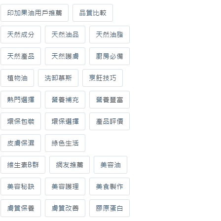
印加果油用戶推薦
品質比較
天然成分
天然油品
天然油脂
天然產品
天然護膚
廚房必備
植物油
洗卸慕斯
烹飪技巧
熱門選擇
營養補充
營養豐富
環保包裝
環保選擇
產品評價
皮膚保濕
綠色生活
維生素B群
網友推薦
美容油
美容秘訣
美容護理
美食製作
膚質保養
膚質改善
膠原蛋白