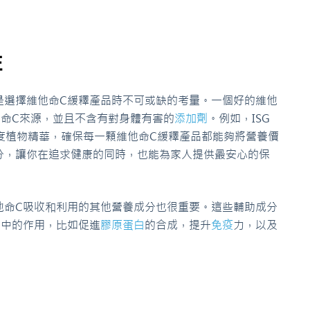
性
是選擇維他命C緩釋產品時不可或缺的考量。一個好的維他
他命C來源，並且不含有對身體有害的
添加劑
。例如，ISG
高濃度植物精華，確保每一顆維他命C緩釋產品都能夠將營養價
分，讓你在追求健康的同時，也能為家人提供最安心的保
他命C吸收和利用的其他營養成分也很重要。這些輔助成分
體中的作用，比如促進
膠原蛋白
的合成，提升
免疫
力，以及