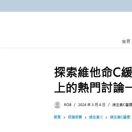
跳
至
主
要
內
首頁
容
探索維他命C緩
上的熱門討論
ROB
2024 年 3 月 4 日
維生素C選
首頁
保健保養
維生素 C
維生素C選擇