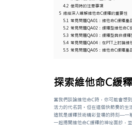
4.2
使用時的注意事項
5
總結深入瞭解維他命C緩釋的重要性
5.1
常見問題QA01：維他命C緩釋
5.2
常見問題QA02：緩釋型維他命
5.3
常見問題QA03：緩釋型與非緩
5.4
常見問題QA04：在PTT上討論
5.5
常見問題QA05：維他命C緩釋產
探索維他命C緩
當我們談論維他命C時，你可能會想
活力的代名詞。但在這個快節奏的生
這就是緩釋技術精彩登場的時刻—一
一起揭開維他命C緩釋的神祕面紗，