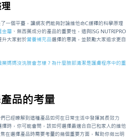
整理
供了一個平臺，讓網友們能夠討論維他命C緩釋的科學原理
重金屬
、無西藥成分的產品的重要性，這與ISG NUTRIPRO
提升大家對於
營養補充品
選擇的意識，並鼓勵大家追求更自
職業媽媽沒洗臉會怎樣？為什麼臉部清潔是護膚程序中的重
釋產品的考量
我們已經瞭解到這種產品如何在日常生活中發揮其長效力
選擇時，你可能會問，該如何選擇最適合自己和家人的維他
聚焦在選擇產品時需要考量的幾個重要方面，幫助你做出明