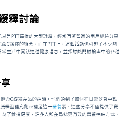
C緩釋討論
其是PTT這樣的大型論壇，經常有著豐富的用戶經驗分享
命C緩釋的概念，而在PTT上，這個話題也引起了不少關
日常生活中實踐這種健康理念，並探討熱門討論串中的各種
分享
維他命C緩釋產品的經驗。他們談到了如何在日常飲食中難
過緩釋型補充劑來補足這一
營養
素。這些分享不僅提供了寶
，為了維持健康，許多人都在尋找更有效的營養補給方式。