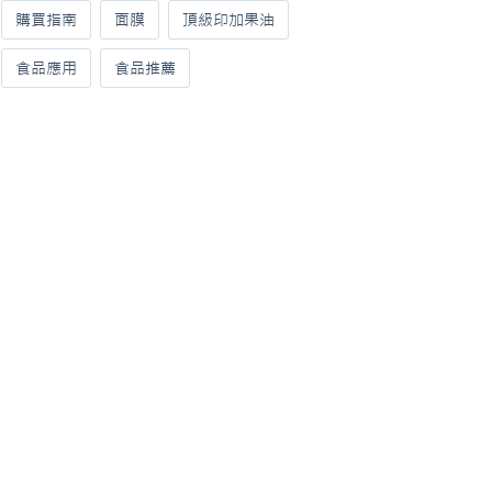
購買指南
面膜
頂級印加果油
食品應用
食品推薦