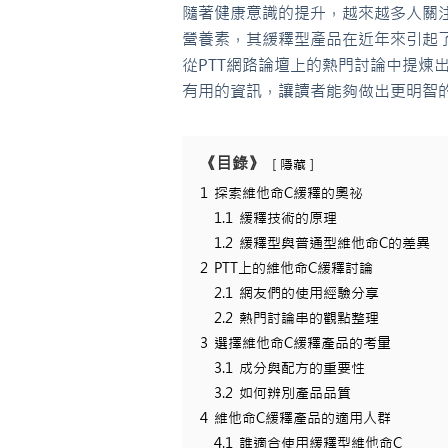
隨著健康意識的提升，越來越多人關
營養素，其緩釋型產品在近年來引起
從PTT網路論壇上的熱門討論中提煉
有用的資訊，讓讀者能夠做出更明智
《目錄》
隱藏
1
探索維他命C緩釋的奧祕
1.1
緩釋技術的原理
1.2
緩釋型與普通型維他命C的差異
2
PTT上的維他命C緩釋討論
2.1
網友們的使用經驗分享
2.2
熱門討論串的觀點整理
3
選擇維他命C緩釋產品的考量
3.1
成分與配方的重要性
3.2
如何辨別產品品質
4
維他命C緩釋產品的適用人群
4.1
誰適合使用緩釋型維他命C