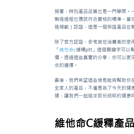
接著，辨別產品品質也是一門學問。
製造過程也應該符合嚴格的標準。當
造規範）認證，這是一個保證產品在
除了官方認證，參考其他消費者的使用
「
維他命c
緩釋ptt」這個關鍵字可
價。透過這些真實的分享，你可以更
求的選擇。
最後，我們希望這些信息能夠幫助你
全家人的產品，不僅是為了今天的健
健，讓我們一起追求那份純粹的健康
維他命C緩釋產