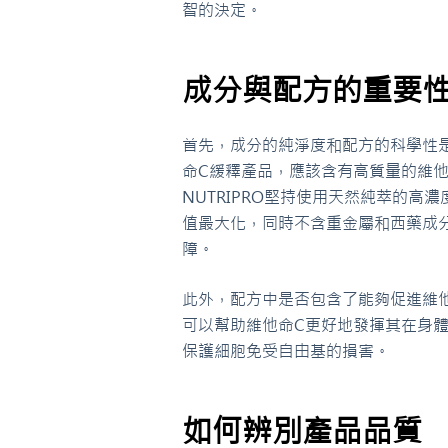
智的決定。
成分與配方的重要
首先，成分的純淨度和配方的科學性
命C緩釋產品，應該含有高質量的維
NUTRIPRO堅持使用天然純萃的
值最大化，同時不含重金屬和西藥成
障。
此外，配方中是否包含了能夠促進維
可以幫助維他命C更好地發揮其在身
保護細胞免受自由基的損害。
如何辨別產品品質