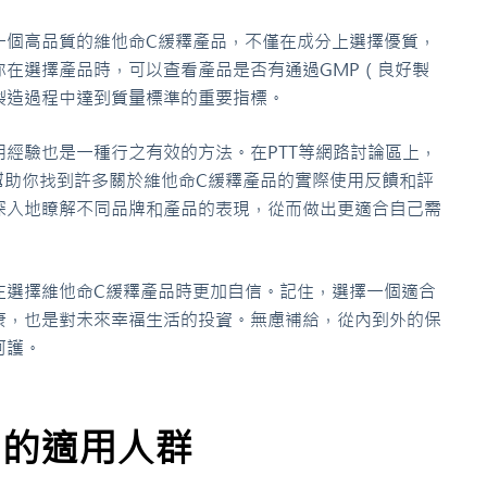
一個高品質的維他命C緩釋產品，不僅在成分上選擇優質，
你在選擇產品時，可以查看產品是否有通過GMP（良好製
製造過程中達到質量標準的重要指標。
經驗也是一種行之有效的方法。在PTT等網路討論區上，
以幫助你找到許多關於維他命C緩釋產品的實際使用反饋和評
深入地瞭解不同品牌和產品的表現，從而做出更適合自己需
在選擇維他命C緩釋產品時更加自信。記住，選擇一個適合
康，也是對未來幸福生活的投資。無慮補給，從內到外的保
呵護。
品的適用人群