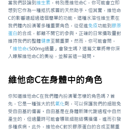
當我們談論到
維生素
，特別是維他命C，你可能會立即
想到它作為一種抵抗感冒的天然助手。但其實，維他命
C的影響遠超過這個簡單的功能。這種水溶性維生素在
我們體內扮演著多種重要角色，從促進
免疫
功能到
膠原
蛋白
的合成，都離不開它的參與。正確的日常攝取量對
維持我們的整體
健康
至關重要。然而，你可能會問，
「
維他命c
500mg過量」會發生嗎？這篇文章將帶你深
入瞭解維他命C的奧祕，並解答這一疑問。
維他命C在身體中的角色
你知道維他命C在我們體內扮演著怎樣的角色嗎？首
先，它是一種強大的抗
氧化
劑，可以保護我們的細胞免
受自由基的傷害。自由基是在身體新陳代謝過程中自然
產生的，但過量時可能會導致細胞結構損傷，進而引發
多種疾病。此外，維他命C對於膠原蛋白的合成至關重