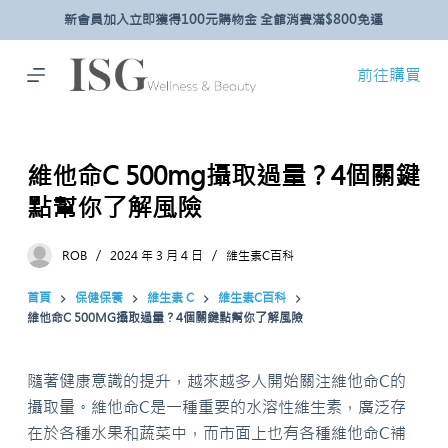
新會員加入立即獲得100元購物金 全館消費滿$800免運
跳
至
主
前往購買
要
內
容
維他命C 500mg攝取過量？4個關鍵
點幫你了解風險
ROB
2024 年 3 月 4 日
維生素C百科
首頁
保健保養
維生素 C
維生素C百科
維他命C 500MG攝取過量？4個關鍵點幫你了解風險
隨著健康意識的提升，越來越多人開始關注維他命C的
攝取量。維他命C是一種重要的水溶性維生素，廣泛存
在於各種水果和蔬菜中，而市面上也有各種維他命C補