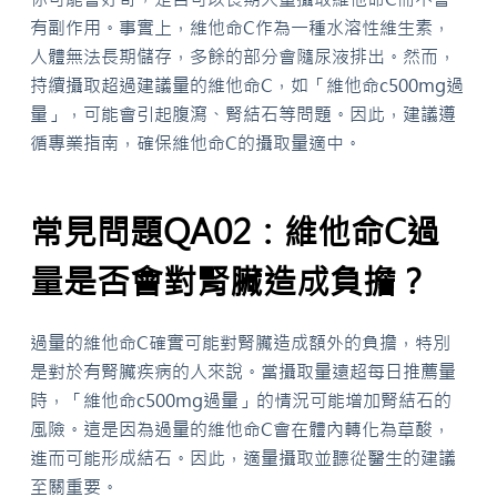
有副作用。事實上，維他命C作為一種水溶性維生素，
人體無法長期儲存，多餘的部分會隨尿液排出。然而，
持續攝取超過建議量的維他命C，如「維他命c500mg過
量」，可能會引起腹瀉、腎結石等問題。因此，建議遵
循專業指南，確保維他命C的攝取量適中。
常見問題QA02：維他命C過
量是否會對腎臟造成負擔？
過量的維他命C確實可能對腎臟造成額外的負擔，特別
是對於有腎臟疾病的人來說。當攝取量遠超每日推薦量
時，「維他命c500mg過量」的情況可能增加腎結石的
風險。這是因為過量的維他命C會在體內轉化為草酸，
進而可能形成結石。因此，適量攝取並聽從醫生的建議
至關重要。