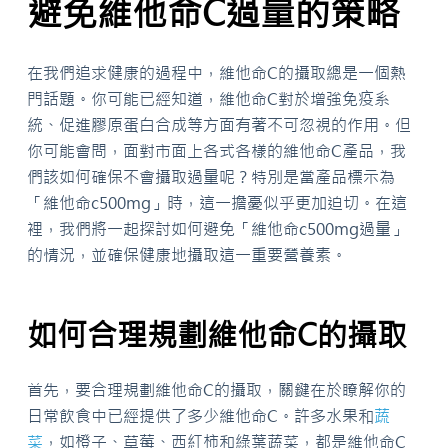
避免維他命C過量的策略
在我們追求健康的過程中，維他命C的攝取總是一個熱
門話題。你可能已經知道，維他命C對於增強免疫系
統、促進膠原蛋白合成等方面有著不可忽視的作用。但
你可能會問，面對市面上各式各樣的維他命C產品，我
們該如何確保不會攝取過量呢？特別是當產品標示為
「維他命c500mg」時，這一擔憂似乎更加迫切。在這
裡，我們將一起探討如何避免「維他命c500mg過量」
的情況，並確保健康地攝取這一重要營養素。
如何合理規劃維他命C的攝取
首先，要合理規劃維他命C的攝取，關鍵在於瞭解你的
日常飲食中已經提供了多少維他命C。許多水果和
蔬
菜
，如橙子、草莓、西紅柿和綠葉蔬菜，都是維他命C