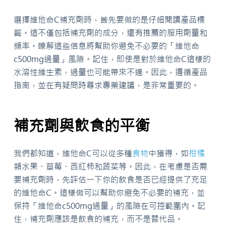
選擇維他命C補充劑時，首先要做的是仔細閱讀產品標
籤。這不僅包括補充劑的成分，還有推薦的服用劑量和
頻率。瞭解這些信息將幫助你避免不必要的「維他命
c500mg過量」風險。記住，即使是對於維他命C這樣的
水溶性維生素，過量也可能帶來不適。因此，遵循產品
指南，並在有疑問時尋求專業建議，是非常重要的。
補充劑與飲食的平衡
我們都知道，維他命C可以從多種
食物
中獲得，如
柑橘
類水果、草莓、西紅柿和蔬菜等。因此，在考慮是否需
要補充劑時，先評估一下你的飲食是否已經提供了充足
的維他命C。這樣做可以幫助你避免不必要的補充，並
保持「維他命c500mg過量」的風險在可控範圍內。記
住，補充劑應該是飲食的補充，而不是替代品。