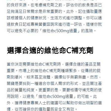
的良好來源。在考慮補充劑之前，評估你的飲食是否已
足夠滿足日常需求是非常重要的。此外，記住攝取量應
該根據個人的健康狀況、生活方式進行調整。你可以通
過飲食日記或專業營養諮詢來進行這一評估，這樣你就
可以避免不必要的「維他命c500mg過量」的風險。
選擇合適的維他命C補充劑
當你決定需要維他命C補充劑時，選擇合適的產品至關
重要。市場上的維他命C補充劑種類繁多，從傳統的錠
劑到嚼片、粉末甚至液體，選擇似乎無窮無盡。然而，
關鍵是要找到一種適合你個人需求的形式，並且關注產
品的質量和純度。更重要的是，要嚴格遵守補充劑的使
用說明，以避免「維他命c500mg過量」的可能。此
外，獲得健康專業人士的建議可以幫助你做出明智的選
擇，從而確保你的攝取量既安全又有效。