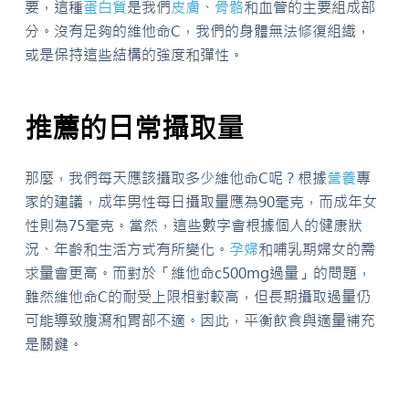
要，這種
蛋白質
是我們
皮膚
、
骨骼
和血管的主要組成部
分。沒有足夠的維他命C，我們的身體無法修復組織，
或是保持這些結構的強度和彈性。
推薦的日常攝取量
那麼，我們每天應該攝取多少維他命C呢？根據
營養
專
家的建議，成年男性每日攝取量應為90毫克，而成年女
性則為75毫克。當然，這些數字會根據個人的健康狀
況、年齡和生活方式有所變化。
孕婦
和哺乳期婦女的需
求量會更高。而對於「維他命c500mg過量」的問題，
雖然維他命C的耐受上限相對較高，但長期攝取過量仍
可能導致腹瀉和胃部不適。因此，平衡飲食與適量補充
是關鍵。