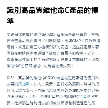
識別高品質維他命C產品的標
準
要確保你選擇的維他命C500mg產品是高品質的，首先
要檢查產品是否獲得了相關認證，比如GMP（良好製造
規範）或是由第三方機構測試的認證。這些認證意味著
產品在製造過程中遵循了嚴格的質量控制標準。此外，
檢查產品標籤上的「有效期限」也是非常關鍵的，因為
維他命C在存儲過程中可能會逐漸失效。
當然，高品質的維他命C500mg產品還應該避免使用不
必要的
添加劑
，如人工色素、香料或防腐劑。純淨的成
分可以讓你安心，同時也意味著你的身體能夠更好地吸
收維他命C。此外，選擇那些提供透明度的
品牌
也很重
要，比如那些能夠提供詳細成分來源和製造過程的品