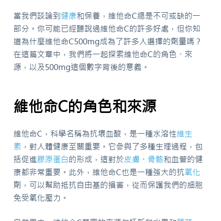
當我們談論到
健康
和保養，維他命C總是不可或缺的一
部分。你可能已經聽說過維他命C的許多好處，但你知
道為什麼維他命C500mg成為了許多人選擇的劑量嗎？
在這篇文章中，我們將一起探索維他命C的角色、來
源，以及500mg這個數字背後的意義。
維他命C的角色和來源
維他命C，科學名稱為抗壞血酸，是一種水溶性
維生
素
，對人體健康至關重要。它參與了多種生理過程，包
括促進
膠原蛋白
的形成，這對於
皮膚
、
骨骼
和血管的健
康都非常重要。此外，維他命C也是一種強大的抗
氧化
劑，可以幫助抵抗自由基的損害，從而保護我們的細胞
免受氧化壓力。