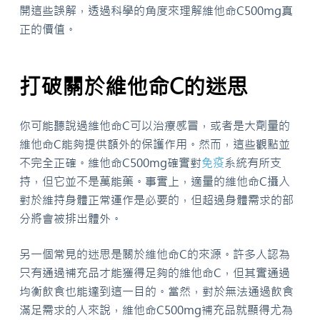
開這些誤解，透過科學的角度來理解維他命C500mg真
正的價值。
打破關於維他命C的迷思
你可能聽說過維他命C可以治療感冒，或者是大劑量的
維他命C能夠提供額外的保護作用。然而，這些觀點並
不完全正確。維他命C500mg確實對
免疫
系統有所支
持，但它並不是萬能藥。事實上，適量的維他命C攝入
對於維持身體正常運作是必要的，但超過身體需求的部
分將會被排出體外。
另一個常見的迷思是關於維他命C的來源。許多人認為
只有通過補充品才能獲得足夠的維他命C，但其實通過
均衡飲食也能達到這一目的。當然，對於無法通過飲食
滿足需求的人來說，維他命C500mg補充品就顯得尤為