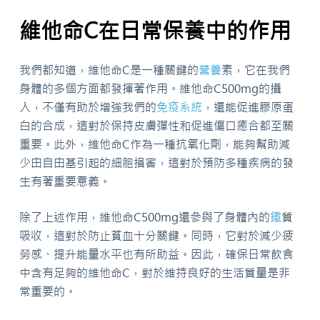
維他命C在日常保養中的作用
我們都知道，維他命C是一種關鍵的
營養
素，它在我們
身體的多個方面都發揮著作用。維他命C500mg的攝
入，不僅有助於增強我們的
免疫系統
，還能促進膠原蛋
白的合成，這對於保持皮膚彈性和促進傷口癒合都至關
重要。此外，維他命C作為一種抗氧化劑，能夠幫助減
少由自由基引起的細胞損害，這對於預防多種疾病的發
生有著重要意義。
除了上述作用，維他命C500mg還參與了身體內的
鐵
質
吸收，這對於防止貧血十分關鍵。同時，它對於減少疲
勞感、提升能量水平也有所助益。因此，確保日常飲食
中含有足夠的維他命C，對於維持良好的生活質量是非
常重要的。