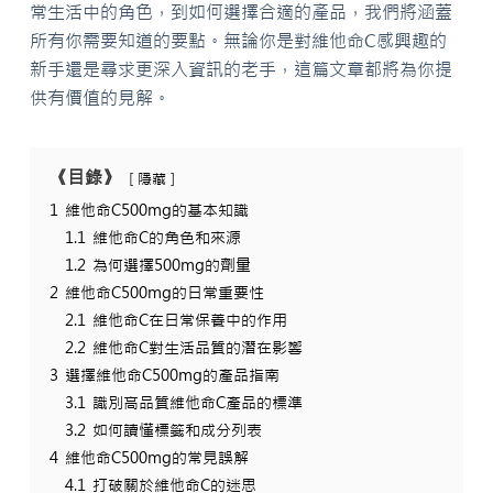
常生活中的角色，到如何選擇合適的產品，我們將涵蓋
所有你需要知道的要點。無論你是對維他命C感興趣的
新手還是尋求更深入資訊的老手，這篇文章都將為你提
供有價值的見解。
《目錄》
隱藏
1
維他命C500mg的基本知識
1.1
維他命C的角色和來源
1.2
為何選擇500mg的劑量
2
維他命C500mg的日常重要性
2.1
維他命C在日常保養中的作用
2.2
維他命C對生活品質的潛在影響
3
選擇維他命C500mg的產品指南
3.1
識別高品質維他命C產品的標準
3.2
如何讀懂標籤和成分列表
4
維他命C500mg的常見誤解
4.1
打破關於維他命C的迷思