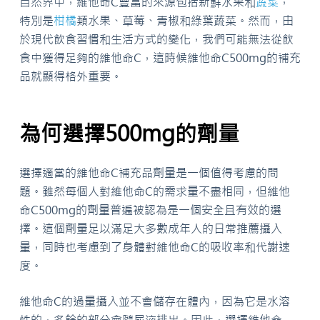
自然界中，維他命C豐富的來源包括新鮮水果和
蔬菜
，
特別是
柑橘
類水果、草莓、青椒和綠葉蔬菜。然而，由
於現代飲食習慣和生活方式的變化，我們可能無法從飲
食中獲得足夠的維他命C，這時候維他命C500mg的補充
品就顯得格外重要。
為何選擇500mg的劑量
選擇適當的維他命C補充品劑量是一個值得考慮的問
題。雖然每個人對維他命C的需求量不盡相同，但維他
命C500mg的劑量普遍被認為是一個安全且有效的選
擇。這個劑量足以滿足大多數成年人的日常推薦攝入
量，同時也考慮到了身體對維他命C的吸收率和代謝速
度。
維他命C的過量攝入並不會儲存在體內，因為它是水溶
性的，多餘的部分會隨尿液排出。因此，選擇維他命