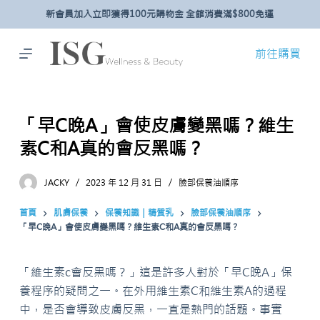
新會員加入立即獲得100元購物金 全館消費滿$800免運
跳
至
主
前往購買
要
內
容
「早C晚A」會使皮膚變黑嗎？維生
素C和A真的會反黑嗎？
JACKY
2023 年 12 月 31 日
臉部保養油順序
首頁
肌膚保養
保養知識｜精質乳
臉部保養油順序
「早C晚A」會使皮膚變黑嗎？維生素C和A真的會反黑嗎？
「維生素c會反黑嗎？」這是許多人對於「早C晚A」保
養程序的疑問之一。在外用維生素C和維生素A的過程
中，是否會導致皮膚反黑，一直是熱門的話題。事實