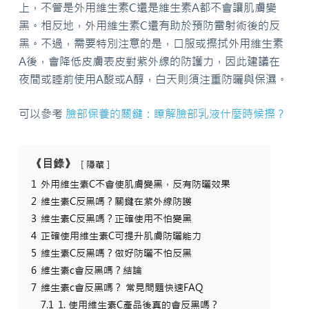
上，不管是外用維生素C還是維生素A都不會讓肌膚變
黑。相反地，外用維生素C還有助於預防雷射術後的反
黑。不過，需要特別注意的是，口服或擦拭外用維生素
A後，會降低皮膚表皮對紫外線的防護力，因此建議在
夜間或睡前使用A酸或A醇，白天則須注重防曬與保濕。
可以參考
臉部保養的關鍵：瞭解臉部乳液什麼時候擦？
《目錄》
隱藏
1
外用維生素C不會使肌膚變黑，反有防曬效果
2
維生素C反黑嗎？關鍵在紫外線防護
3
維生素C反黑嗎？正確使用不怕變黑
4
正確使用維生素C可提升肌膚防曬能力
5
維生素C反黑嗎？做好防曬不怕反黑
6
維生素c會反黑嗎？結論
7
維生素c會反黑嗎？ 常見問題快速FAQ
7.1
1. 使用維生素C產品後真的會反黑嗎？