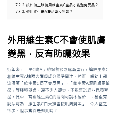
7.2
2. 該如何正確使用維生素C產品才能避免反黑？
7.3
3. 使用維生素A產品會反黑嗎？
外用維生素C不會使肌膚
變黑，反有防曬效果
近年來，「早C晚A」的保養觀念逐漸盛行，讓維生素C
和維生素A這兩大護膚成分備受關注。然而，網路上卻
流傳著「維生素C擦了會反黑」、「維生素A讓肌膚更敏
感」等種種疑慮，讓不少人卻步，不敢嘗試這些保養聖
品。其中，有關維生素C的傳聞可謂不絕於耳，甚至有
說法認為「維生素C白天擦會使肌膚變黑」，令人望之
卻步。但事實真是如此嗎？