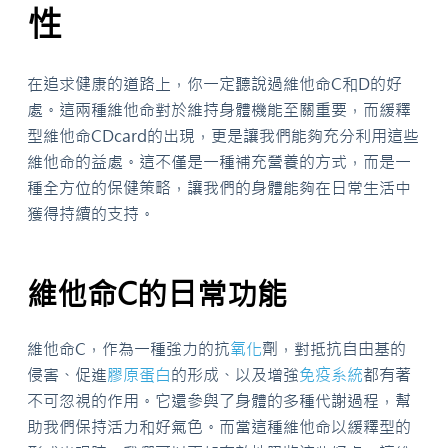
性
在追求健康的道路上，你一定聽說過維他命C和D的好
處。這兩種維他命對於維持身體機能至關重要，而緩釋
型維他命CDcard的出現，更是讓我們能夠充分利用這些
維他命的益處。這不僅是一種補充營養的方式，而是一
種全方位的保健策略，讓我們的身體能夠在日常生活中
獲得持續的支持。
維他命C的日常功能
維他命C，作為一種強力的抗
氧化
劑，對抵抗自由基的
侵害、促進
膠原蛋白
的形成、以及增強
免疫系統
都有著
不可忽視的作用。它還參與了身體的多種代謝過程，幫
助我們保持活力和好氣色。而當這種維他命以緩釋型的