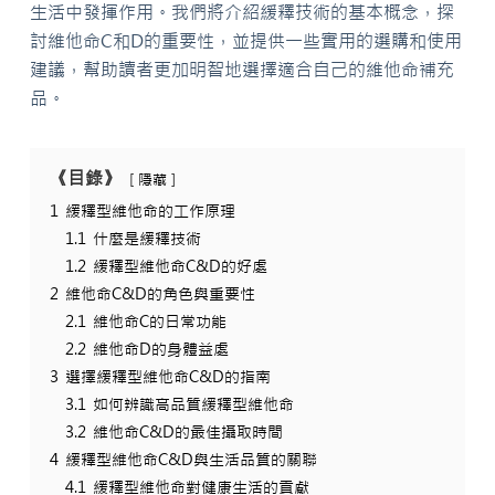
生活中發揮作用。我們將介紹緩釋技術的基本概念，探
討維他命C和D的重要性，並提供一些實用的選購和使用
建議，幫助讀者更加明智地選擇適合自己的維他命補充
品。
《目錄》
隱藏
1
緩釋型維他命的工作原理
1.1
什麼是緩釋技術
1.2
緩釋型維他命C&D的好處
2
維他命C&D的角色與重要性
2.1
維他命C的日常功能
2.2
維他命D的身體益處
3
選擇緩釋型維他命C&D的指南
3.1
如何辨識高品質緩釋型維他命
3.2
維他命C&D的最佳攝取時間
4
緩釋型維他命C&D與生活品質的關聯
4.1
緩釋型維他命對健康生活的貢獻