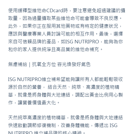
使用緩釋型維他命CDcard時，要注意避免超過建議的攝
取量，因為過量攝取某些維他命可能會導致不良反應。
此外，如果你正在服用其他藥物或有特定的健康狀況，
應該與醫療專業人員討論可能的相互作用。最後，選擇
來自可信賴品牌的產品，如ISG NUTRIPRO，能夠為你
和你的家人提供純淨且高品質的維他命補充。
無慮補給｜抗氧全方位 容光煥發好氣色
ISG NUTRIPRO維立補希望能夠讓所有人都能輕鬆吸收
源於自然的營養， 結合天然、純萃、高濃度的植物精
華，就像是將身體與大地連結，調配出黃金比例用心製
作，讓營養價值最大化。
天然純萃高濃度的植物精華，就像是將身體與大地連結
快速啟動調節修復機制，改善身體機能，傳遞出 ISG
NUTRIPRO 維立補品牌的核心精神。