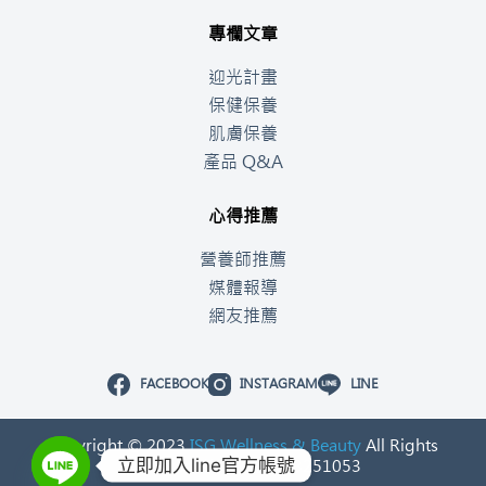
專欄文章
迎光計畫
保健保養
肌膚保養
產品 Q&A
心得推薦
營養師推薦
媒體報導
網友推薦
FACEBOOK
INSTAGRAM
LINE
Copyright © 2023
ISG Wellness & Beauty
All Rights
立即加入line官方帳號
Reserved. 統一編號：53251053