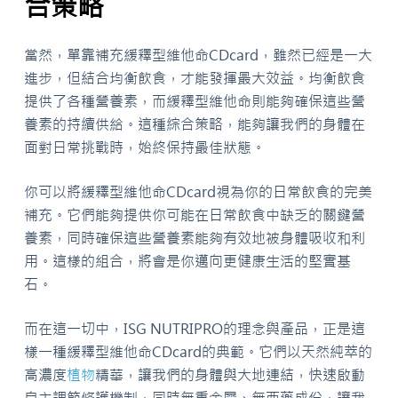
合策略
當然，單靠補充緩釋型維他命CDcard，雖然已經是一大
進步，但結合均衡飲食，才能發揮最大效益。均衡飲食
提供了各種營養素，而緩釋型維他命則能夠確保這些營
養素的持續供給。這種綜合策略，能夠讓我們的身體在
面對日常挑戰時，始終保持最佳狀態。
你可以將緩釋型維他命CDcard視為你的日常飲食的完美
補充。它們能夠提供你可能在日常飲食中缺乏的關鍵營
養素，同時確保這些營養素能夠有效地被身體吸收和利
用。這樣的組合，將會是你邁向更健康生活的堅實基
石。
而在這一切中，ISG NUTRIPRO的理念與產品，正是這
樣一種緩釋型維他命CDcard的典範。它們以天然純萃的
高濃度
植物
精華，讓我們的身體與大地連結，快速啟動
自主調節修護機制，同時無重金屬、無西藥成份，讓我