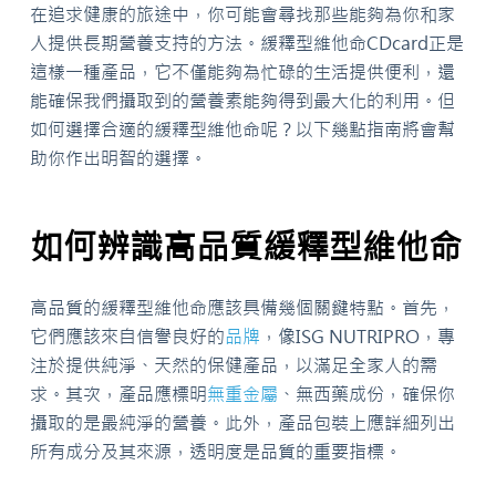
在追求健康的旅途中，你可能會尋找那些能夠為你和家
人提供長期營養支持的方法。緩釋型維他命CDcard正是
這樣一種產品，它不僅能夠為忙碌的生活提供便利，還
能確保我們攝取到的營養素能夠得到最大化的利用。但
如何選擇合適的緩釋型維他命呢？以下幾點指南將會幫
助你作出明智的選擇。
如何辨識高品質緩釋型維他命
高品質的緩釋型維他命應該具備幾個關鍵特點。首先，
它們應該來自信譽良好的
品牌
，像ISG NUTRIPRO，專
注於提供純淨、天然的保健產品，以滿足全家人的需
求。其次，產品應標明
無重金屬
、無西藥成份，確保你
攝取的是最純淨的營養。此外，產品包裝上應詳細列出
所有成分及其來源，透明度是品質的重要指標。