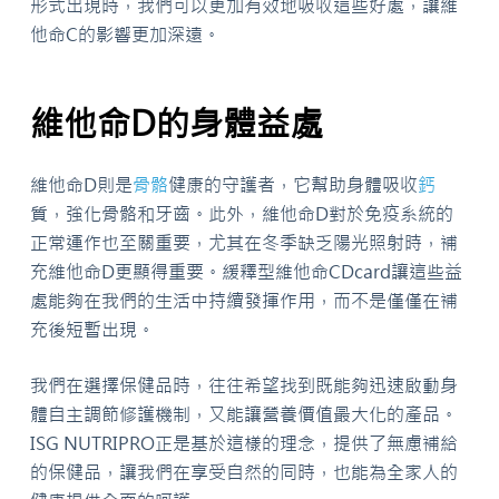
形式出現時，我們可以更加有效地吸收這些好處，讓維
他命C的影響更加深遠。
維他命D的身體益處
維他命D則是
骨骼
健康的守護者，它幫助身體吸收
鈣
質，強化骨骼和牙齒。此外，維他命D對於免疫系統的
正常運作也至關重要，尤其在冬季缺乏陽光照射時，補
充維他命D更顯得重要。緩釋型維他命CDcard讓這些益
處能夠在我們的生活中持續發揮作用，而不是僅僅在補
充後短暫出現。
我們在選擇保健品時，往往希望找到既能夠迅速啟動身
體自主調節修護機制，又能讓營養價值最大化的產品。
ISG NUTRIPRO正是基於這樣的理念，提供了無慮補給
的保健品，讓我們在享受自然的同時，也能為全家人的