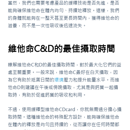
當然，我們也需要考慮產品的緩釋技術是否先進，是否
能夠確保維他命在體內均勻、持續地釋放。這樣，我們
的身體就能夠在一整天甚至更長時間內，獲得維他命的
滋養，而不是一次性吸收後迅速流失。
維他命C&D的最佳攝取時間
瞭解維他命C和D的最佳攝取時間，對於最大化它們的益
處至關重要。一般來說，維他命C最好在白天攝取，因
為它有助於抵禦日間的
環境
壓力和提升能量水平。而維
他命D則建議在午後或傍晚攝取，尤其是與鈣質一起攝
取時，有助於促進鈣質的吸收和利用。
不過，使用緩釋型維他命CDcard，你就無需過分擔心攝
取時間。這種維他命的特殊配方設計，能夠確保維他命
在體內的釋放是均勻且持續的，從而讓你在任何時間都