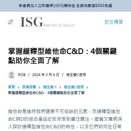
新會員加入立即獲得100元購物金 全館消費滿$800免運
跳
至
主
前往購買
要
內
容
掌握緩釋型維他命C&D：4個關鍵
點助你全面了解
ROB
2024 年 3 月 4 日
維生素C使用
首頁
保健保養
維生素 C
維生素C使用
掌握緩釋型維他命C&D：4個關鍵點助你全面了解
維他命是維持我們健康不可或缺的元素，而緩釋型維他
命C與D的組合產品近年來受到廣泛關注。這篇文章將深
入探討緩釋型維他命C&D的特性，以及它們如何在日常