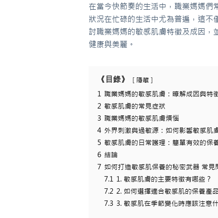
在當今快節奏的生活中，職業媽媽們
狀況在忙碌的生活中尤為普遍，這不
討職業媽媽的敏感肌膚特徵及成因，
健康與美麗。
《目錄》
隱藏
1
職業媽媽的敏感肌膚：瞭解成因與特
2
敏感肌膚的常見症狀
3
職業媽媽的敏感肌膚煩惱
4
外界刺激與過敏源：如何影響敏感肌
5
敏感肌膚的日常護理：簡單有效的保
6
結論
7
如何打造敏感肌保養的秘密武器 常見問
7.1
1. 敏感肌膚的主要特徵有哪些？
7.2
2. 如何選擇適合敏感肌的保養產
7.3
3. 敏感肌在季節變化時應該注意