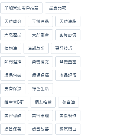
印加果油用戶推薦
品質比較
天然成分
天然油品
天然油脂
天然產品
天然護膚
廚房必備
植物油
洗卸慕斯
烹飪技巧
熱門選擇
營養補充
營養豐富
環保包裝
環保選擇
產品評價
皮膚保濕
綠色生活
維生素B群
網友推薦
美容油
美容秘訣
美容護理
美食製作
膚質保養
膚質改善
膠原蛋白