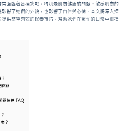
常常面臨著各種挑戰，特別是肌膚健康的問題。敏感肌膚的
僅影響了她們的外貌，也影響了自信與心情。本文將深入探
並提供簡單有效的保養技巧，幫助她們在繁忙的日常中重拾
徵
膚？
養訣竅
題快速 FAQ
品？
什麼？