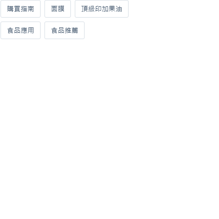
購買指南
面膜
頂級印加果油
食品應用
食品推薦