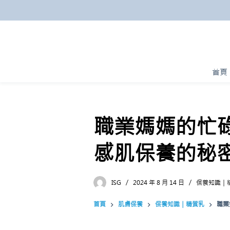
跳
至
主
要
內
首頁
容
職業媽媽的忙
感肌保養的秘
ISG
2024 年 8 月 14 日
保養知識｜
首頁
肌膚保養
保養知識｜精質乳
職業