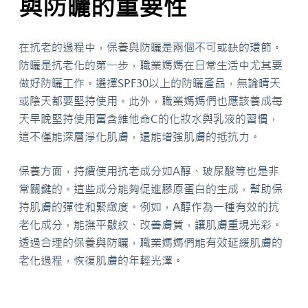
與防曬的重要性
在抗老的過程中，保養與防曬是兩個不可或缺的環節。
防曬是抗老化的第一步，職業媽媽在日常生活中尤其要
做好防曬工作。選擇SPF30以上的防曬產品，無論晴天
或陰天都要堅持使用。此外，職業媽媽們也應該養成每
天早晚堅持使用富含維他命C的化妝水與乳液的習慣，
這不僅能深層淨化肌膚，還能增強肌膚的抵抗力。
保養方面，持續使用抗老成分如A醇、玻尿酸等也是非
常關鍵的。這些成分能夠促進膠原蛋白的生成，幫助保
持肌膚的彈性和緊緻度。例如，A醇作為一種有效的抗
老化成分，能撫平皺紋、改善膚質，讓肌膚重現光彩。
透過合理的保養與防曬，職業媽媽們能有效延緩肌膚的
老化過程，恢復肌膚的年輕光澤。