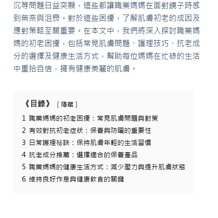
沉等問題日益突顯，這些都讓職業媽媽在面對鏡子時感
到無奈與沮喪。對於這些困擾，了解肌膚初老的成因及
應對策略至關重要。在本文中，我們將深入探討職業媽
媽的初老困擾，包括常見肌膚問題、護理技巧、抗老成
分的選擇及健康生活方式，幫助每位媽媽在忙碌的生活
中重拾自信，擁有健康美麗的肌膚。
《目錄》
隱藏
1
職業媽媽的初老困擾：常見肌膚問題與對策
2
有效對抗初老症狀：保養與防曬的重要性
3
日常護理祕訣：保持肌膚年輕的生活習慣
4
抗老成分推薦：選擇適合的保養產品
5
職業媽媽的健康生活方式：減少壓力與提升肌膚狀態
6
維持良好作息與健康飲食的關鍵