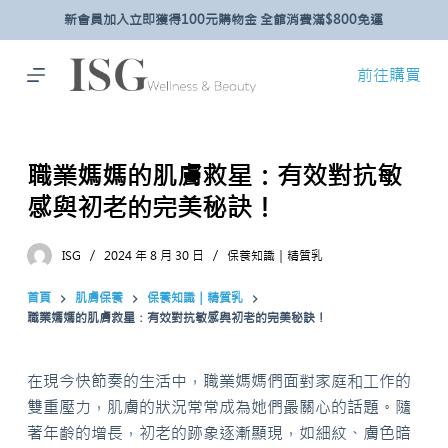
新會員加入立即獲得100元購物金 全館消費滿$800免運
跳
至
主
前往購買
要
內
容
職業媽媽的肌膚救星：有效對抗敏
感與初老的完美秘訣！
ISG
2024 年 8 月 30 日
保養知識｜精質乳
首頁
肌膚保養
保養知識｜精質乳
職業媽媽的肌膚救星：有效對抗敏感與初老的完美秘訣！
在現今快節奏的生活中，職業媽媽們面對家庭和工作的
雙重壓力，肌膚的狀況常常成為她們最關心的話題。隨
著年齡的增長，初老的跡象逐漸顯現，如細紋、膚色暗