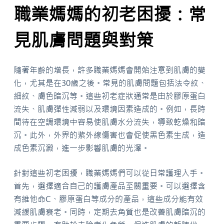
職業媽媽的初老困擾：常
見肌膚問題與對策
隨著年齡的增長，許多職業媽媽會開始注意到肌膚的變
化，尤其是在30歲之後。常見的肌膚問題包括法令紋、
細紋、膚色暗沉等。這些初老症狀通常是由於膠原蛋白
流失、肌膚彈性減弱以及環境因素造成的。例如，長時
間待在空調環境中容易使肌膚水分流失，導致乾燥和暗
沉。此外，外界的紫外線傷害也會促使黑色素生成，造
成色素沉澱，進一步影響肌膚的光澤。
針對這些初老困擾，職業媽媽們可以從日常護理入手。
首先，選擇適合自己的護膚產品至關重要。可以選擇含
有維他命C、膠原蛋白等成分的產品，這些成分能有效
減緩肌膚衰老。同時，定期去角質也是改善肌膚暗沉的