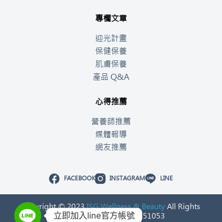
專欄文章
迎光計畫
保健保養
肌膚保養
產品 Q&A
心得推薦
營養師推薦
媒體報導
網友推薦
FACEBOOK
INSTAGRAM
LINE
Copyright © 2023
ISG Wellness & Beauty
All Rights
立即加入line官方帳號
Reserved. 統一編號：53251053