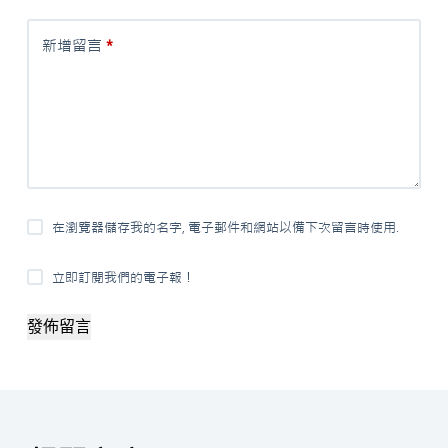
新增留言
*
在瀏覽器儲存我的名字, 電子郵件和網站以備下次留言時使用.
立即訂閱我們的電子報！
發佈留言