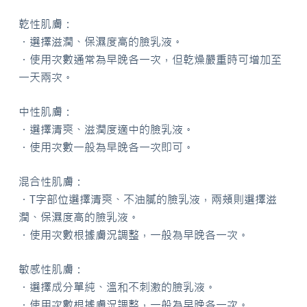
乾性肌膚：
・選擇滋潤、保濕度高的臉乳液。
・使用次數通常為早晚各一次，但乾燥嚴重時可增加至
一天兩次。
中性肌膚：
・選擇清爽、滋潤度適中的臉乳液。
・使用次數一般為早晚各一次即可。
混合性肌膚：
・T字部位選擇清爽、不油膩的臉乳液，兩頰則選擇滋
潤、保濕度高的臉乳液。
・使用次數根據膚況調整，一般為早晚各一次。
敏感性肌膚：
・選擇成分單純、溫和不刺激的臉乳液。
・使用次數根據膚況調整，一般為早晚各一次。