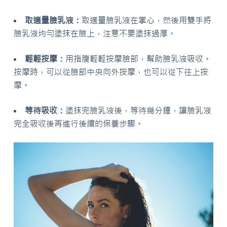
取適量臉乳液：
取適量臉乳液在掌心，然後用雙手將
臉乳液均勻塗抹在臉上，注意不要塗抹過厚。
輕輕按摩：
用指腹輕輕按摩臉部，幫助臉乳液吸收。
按摩時，可以從臉部中央向外按摩，也可以從下往上按
摩。
等待吸收：
塗抹完臉乳液後，等待幾分鐘，讓臉乳液
完全吸收後再進行後續的保養步驟。