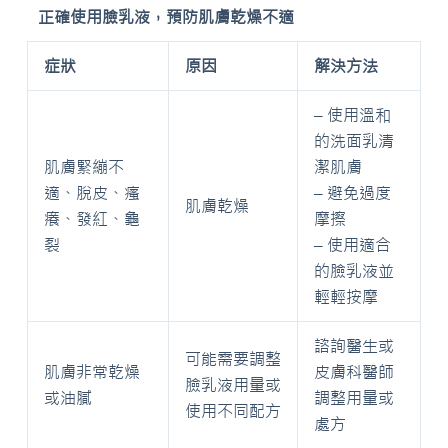
正確使用臉乳液，預防肌膚乾燥不適
症狀
原因
解決方法
– 使用溫和
的洗面乳清
肌膚緊繃不
潔肌膚
適、脫皮、瘙
– 避免過度
肌膚乾燥
癢、發紅、龜
摩擦
裂
– 使用適合
的臉乳液並
輕輕按摩
諮詢醫生或
可能需要調整
肌膚非常乾燥
皮膚科醫師
臉乳液用量或
或油膩
調整用量或
使用不同配方
處方