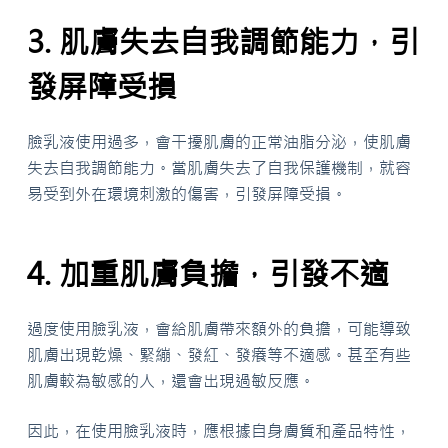
3. 肌膚失去自我調節能力，引
發屏障受損
臉乳液使用過多，會干擾肌膚的正常油脂分泌，使肌膚
失去自我調節能力。當肌膚失去了自我保護機制，就容
易受到外在環境刺激的傷害，引發屏障受損。
4. 加重肌膚負擔，引發不適
過度使用臉乳液，會給肌膚帶來額外的負擔，可能導致
肌膚出現乾燥、緊繃、發紅、發癢等不適感。甚至有些
肌膚較為敏感的人，還會出現過敏反應。
因此，在使用臉乳液時，應根據自身膚質和產品特性，