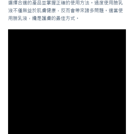
選擇合適的產品並掌握正確的使用方法。過度使用臉乳
液不僅無益於肌膚健康，反而會帶來諸多問題。適當使
用臉乳液，纔是護膚的最佳方式。