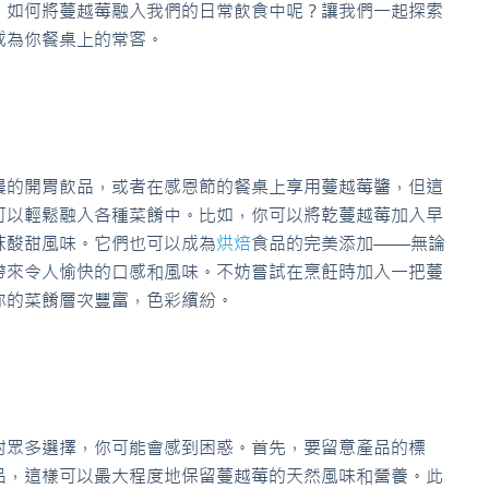
，如何將蔓越莓融入我們的日常飲食中呢？讓我們一起探索
成為你餐桌上的常客。
晨的開胃飲品，或者在感恩節的餐桌上享用蔓越莓醬，但這
可以輕鬆融入各種菜餚中。比如，你可以將乾蔓越莓加入早
抹酸甜風味。它們也可以成為
烘焙
食品的完美添加——無論
帶來令人愉快的口感和風味。不妨嘗試在烹飪時加入一把蔓
你的菜餚層次豐富，色彩繽紛。
對眾多選擇，你可能會感到困惑。首先，要留意產品的標
品，這樣可以最大程度地保留蔓越莓的天然風味和營養。此