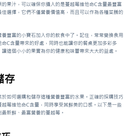
原的果汁，可以確保你攝入的是蔓越莓維他命C含量最豐富
最佳選擇，它們不僅營養價值高，而且可以作為各種菜餚的
營養豐富的小寶石加入你的飲食中了。記住，常常變換食用
他命C含量帶來的好處，同時也能讓你的餐桌更加多彩多
，讓這個小小的果實為你的健康和味蕾帶來大大的益處。
儲存
焦於如何選購和儲存這種營養豐富的水果。正確的採購技巧
蔓越莓維他命C含量，同時享受其鮮美的口感。以下是一些
到最新鮮、最富營養的蔓越莓。