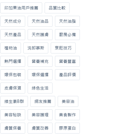
印加果油用戶推薦
品質比較
天然成分
天然油品
天然油脂
天然產品
天然護膚
廚房必備
植物油
洗卸慕斯
烹飪技巧
熱門選擇
營養補充
營養豐富
環保包裝
環保選擇
產品評價
皮膚保濕
綠色生活
維生素B群
網友推薦
美容油
美容秘訣
美容護理
美食製作
膚質保養
膚質改善
膠原蛋白