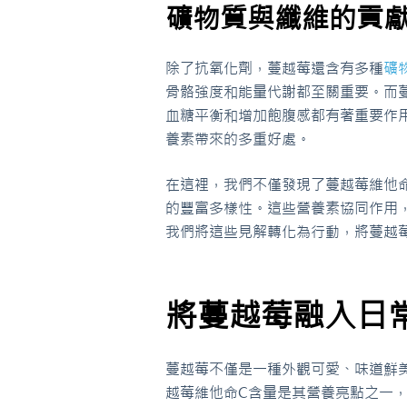
礦物質與纖維的貢
除了抗氧化劑，蔓越莓還含有多種
礦
骨骼強度和能量代謝都至關重要。而
血糖平衡和增加飽腹感都有著重要作
養素帶來的多重好處。
在這裡，我們不僅發現了蔓越莓維他
的豐富多樣性。這些營養素協同作用
我們將這些見解轉化為行動，將蔓越
將蔓越莓融入日
蔓越莓不僅是一種外觀可愛、味道鮮
越莓維他命C含量是其營養亮點之一