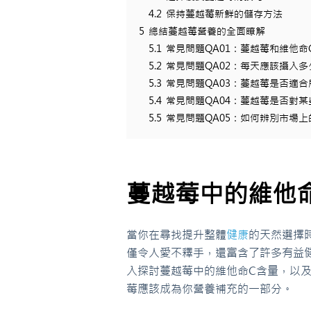
4.2
保持蔓越莓新鮮的儲存方法
5
總結蔓越莓營養的全面瞭解
5.1
常見問題QA01：蔓越莓和維他命
5.2
常見問題QA02：每天應該攝入
5.3
常見問題QA03：蔓越莓是否適
5.4
常見問題QA04：蔓越莓是否對
5.5
常見問題QA05：如何辨別市場
蔓越莓中的維他
當你在尋找提升整體
健康
的天然選擇
僅令人愛不釋手，還富含了許多有益
入探討蔓越莓中的維他命C含量，以
莓應該成為你營養補充的一部分。