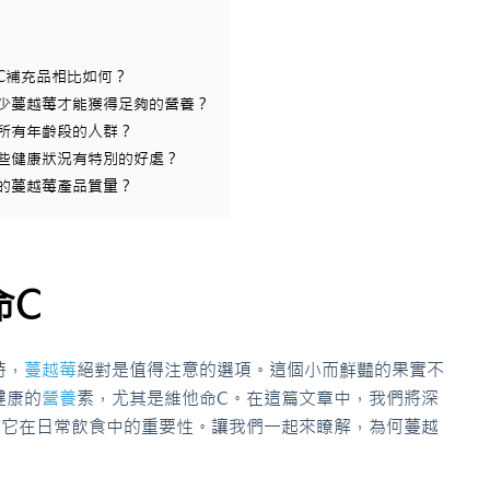
C補充品相比如何？
多少蔓越莓才能獲得足夠的營養？
合所有年齡段的人群？
某些健康狀況有特別的好處？
上的蔓越莓產品質量？
命C
時，
蔓越莓
絕對是值得注意的選項。這個小而鮮豔的果實不
健康的
營養
素，尤其是維他命C。在這篇文章中，我們將深
及它在日常飲食中的重要性。讓我們一起來瞭解，為何蔓越