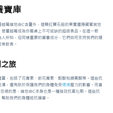
養寶庫
蔓越莓維他命C含量外，這顆紅寶石般的果實還隱藏著其他
，使蔓越莓成為你餐桌上不可或缺的超級食品。在這一節
為人所知，但同樣重要的營養成分，它們如何支持我們的健
日常飲食。
劑之旅
豐富，包括了花青素、前花青素、酚酸和類黃酮等。這些抗
色澤，還有助於保護我們的身體免受
環境
壓力的影響。而當
可忽視的是，維他命C本身也是一種強效抗氧化劑。這些抗
，幫助我們的身體抵抗損害。