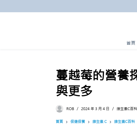
跳
至
主
要
內
首頁
容
蔓越莓的營養
與更多
ROB
2024 年 3 月 4 日
維生素C百
首頁
保健保養
維生素 C
維生素C百科