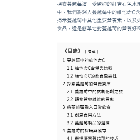
探索蔓越莓這一受歡迎的紅寶石色水
中，我們將深入蔓越莓中的維他命C
揭示蔓越莓中其他重要營養素，以及
食品，還是簡單地對蔓越莓的營養好
《目錄》
隱藏
1
蔓越莓中的維他命C
1.1
維他命C含量與比較
1.2
維他命C的飲食重要性
2
探索蔓越莓的營養寶庫
2.1
蔓越莓中的抗氧化劑之旅
2.2
礦物質與纖維的貢獻
3
將蔓越莓融入日常飲食
3.1
創意食用方法
3.2
蔓越莓製品的選擇
4
蔓越莓的採購與儲存
4.1
選擇優質蔓越莓的技巧