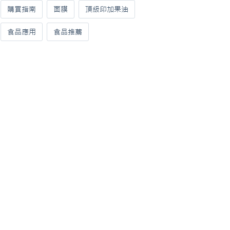
購買指南
面膜
頂級印加果油
食品應用
食品推薦