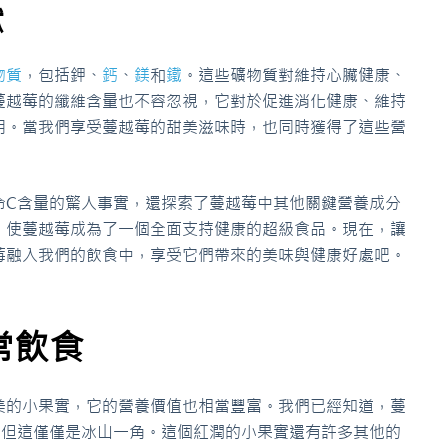
獻
物質
，包括鉀、
鈣
、
鎂
和
鐵
。這些礦物質對維持心臟健康、
蔓越莓的纖維含量也不容忽視，它對於促進消化健康、維持
用。當我們享受蔓越莓的甜美滋味時，也同時獲得了這些營
命C含量的驚人事實，還探索了蔓越莓中其他關鍵營養成分
，使蔓越莓成為了一個全面支持健康的超級食品。現在，讓
莓融入我們的飲食中，享受它們帶來的美味與健康好處吧。
常飲食
美的小果實，它的營養價值也相當豐富。我們已經知道，蔓
，但這僅僅是冰山一角。這個紅潤的小果實還有許多其他的