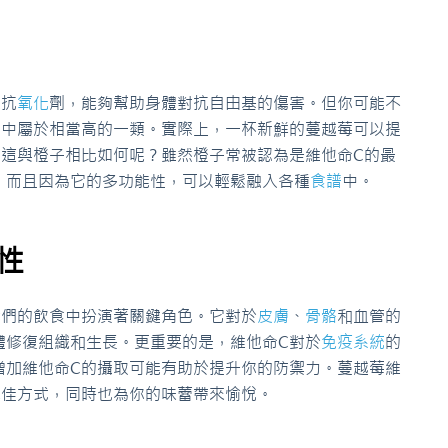
的抗
氧化
劑，能夠幫助身體對抗自由基的傷害。但你可能不
果中屬於相當高的一類。實際上，一杯新鮮的蔓越莓可以提
。這與橙子相比如何呢？雖然橙子常被認為是維他命C的最
，而且因為它的多功能性，可以輕鬆融入各種
食譜
中。
性
我們的飲食中扮演著關鍵角色。它對於
皮膚
、
骨骼
和血管的
體修復組織和生長。更重要的是，維他命C對於
免疫系統
的
增加維他命C的攝取可能有助於提升你的防禦力。蔓越莓維
絕佳方式，同時也為你的味蕾帶來愉悅。