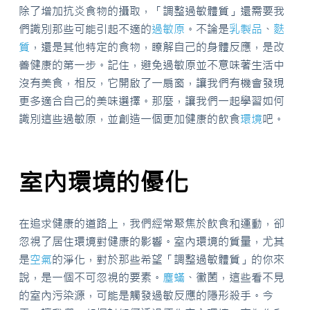
除了增加抗炎食物的攝取，「調整過敏體質」還需要我
們識別那些可能引起不適的
過敏原
。不論是
乳製品
、
麩
質
，還是其他特定的食物，瞭解自己的身體反應，是改
善健康的第一步。記住，避免過敏原並不意味著生活中
沒有美食，相反，它開啟了一扇窗，讓我們有機會發現
更多適合自己的美味選擇。那麼，讓我們一起學習如何
識別這些過敏原，並創造一個更加健康的飲食
環境
吧。
室內環境的優化
在追求健康的道路上，我們經常聚焦於飲食和運動，卻
忽視了居住環境對健康的影響。室內環境的質量，尤其
是
空氣
的淨化，對於那些希望「調整過敏體質」的你來
說，是一個不可忽視的要素。
塵蟎
、黴菌，這些看不見
的室內污染源，可能是觸發過敏反應的隱形殺手。今