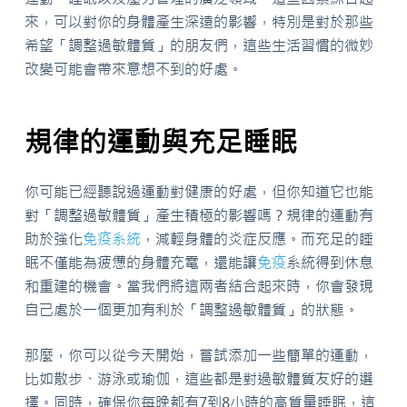
來，可以對你的身體產生深遠的影響，特別是對於那些
希望「調整過敏體質」的朋友們，這些生活習慣的微妙
改變可能會帶來意想不到的好處。
規律的運動與充足睡眠
你可能已經聽說過運動對健康的好處，但你知道它也能
對「調整過敏體質」產生積極的影響嗎？規律的運動有
助於強化
免疫系統
，減輕身體的炎症反應。而充足的睡
眠不僅能為疲憊的身體充電，還能讓
免疫
系統得到休息
和重建的機會。當我們將這兩者結合起來時，你會發現
自己處於一個更加有利於「調整過敏體質」的狀態。
那麼，你可以從今天開始，嘗試添加一些簡單的運動，
比如散步、游泳或瑜伽，這些都是對過敏體質友好的選
擇。同時，確保你每晚都有7到8小時的高質量睡眠，這