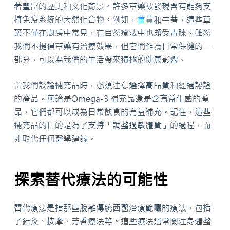
著豐富的歷史和文化背景。許多草藥被發現含有能夠支
持免疫系統的天然化合物。例如，
薑黃
和牛蒡，這些草
藥不僅在廚房中常見，在自然療法中也頗受青睞。雖然
我們不提倡草藥有治療效果，但它們作為日常保健的一
部分，可以為我們的生活帶來積極的健康影響。
當我們談論補充品時，必須注意選擇高品質和經過認證
的產品。無論是Omega-3 補充品還是含有益生菌的產
品，它們都可以成為日常飲食的有益補充。記住，這些
補充品的目的是為了支持「調整過敏體質」的過程，而
非取代任何醫學建議。
探索替代療法的可能性
替代療法是指那些脫離傳統西醫治療範疇的療法，包括
了針灸、按摩、芳香療法等。這些療法通常關注身體整