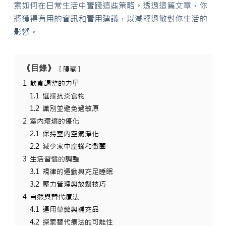
索如何在日常生活中實踐這些策略。透過這篇文章，你
將獲得有用的資訊和實用建議，以減輕過敏對你生活的
影響。
《目錄》
隱藏
1
飲食調整的力量
1.1
選擇抗炎食物
1.2
識別並避免過敏原
2
室內環境的優化
2.1
保持室內空氣淨化
2.2
減少家中塵蟎和黴菌
3
生活習慣的調整
3.1
規律的運動與充足睡眠
3.2
壓力管理與放鬆技巧
4
自然與替代療法
4.1
運用草藥與補充品
4.2
探索替代療法的可能性