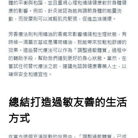
體的平衡與和諧，並且重視心理和情緒健康對於身體健
康的影響。例如，針灸被認為能夠調節身體的能量流
動，而按摩則可以減輕肌肉緊張，促進血液循環。
芳香療法則利用精油的香氣來影響情緒和生理狀態，有
時候一滴薰衣草或是薄荷精油，就能帶來放鬆和舒緩的
效果。這些替代療法可以作為「調整過敏體質」過程中
的輔助手段，幫助我們達到更好的身心狀態。當然，在
嘗試任何替代療法之前，建議先諮詢健康專業人士，以
確保安全和適宜性。
總結打造過敏友善的生活
方式
在當今這個充滿挑戰的世界中，「調整過敏體質」已成