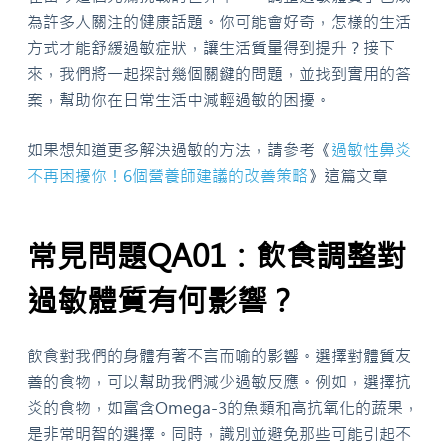
為許多人關注的健康話題。你可能會好奇，怎樣的生活
方式才能舒緩過敏症狀，讓生活質量得到提升？接下
來，我們將一起探討幾個關鍵的問題，並找到實用的答
案，幫助你在日常生活中減輕過敏的困擾。
如果想知道更多解決過敏的方法，請參考《
過敏性鼻炎
不再困擾你！6個營養師建議的改善策略
》這篇文章
常見問題QA01：飲食調整對
過敏體質有何影響？
飲食對我們的身體有著不言而喻的影響。選擇對體質友
善的食物，可以幫助我們減少過敏反應。例如，選擇抗
炎的食物，如富含Omega-3的魚類和高抗氧化的蔬果，
是非常明智的選擇。同時，識別並避免那些可能引起不