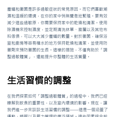
塵蟎和黴菌是許多過敏症狀的常見原因。而它們喜歡潮
濕和溫暖的環境，在你的家中悄無聲息地繁殖。要有效
減少這些過敏原，你需要保持家中的乾燥和清潔。使用
除濕機來控制濕度，並定期清洗牀單、窗簾以及其他布
料傢俱，可以大大減少塵蟎的數量。對於黴菌，確保浴
室和廚房等容易積水的地方保持乾燥和清潔，並使用防
黴劑來預防黴菌的生長。這樣的措施，不僅有助於「調
整過敏體質」，還能提升你整體的生活質量。
生活習慣的調整
在我們探索如何「調整過敏體質」的過程中，我們已經
瞭解到飲食的重要性，以及室內環境的影響。現在，讓
我們進一步來談談生活習慣的調整——這是一個涵蓋了
運動、睡眠以及壓力管理的廣泛領域。這些因素綜合起