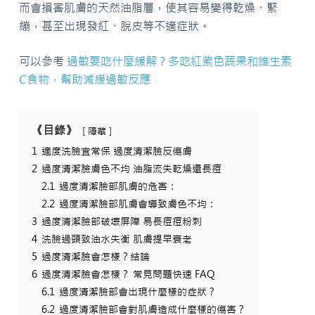
而會損害肌膚的天然油脂層，使其容易變得乾燥、緊
繃，甚至出現發紅、脫皮等不適症狀。
可以參考
過敏要吃什麼緩解？多吃紅紫色蔬果和維生素
C食物，幫助減緩過敏反應
《目錄》
隱藏
1
適度洗臉宜常保 過度清潔臉反傷膚
2
過度清潔臉膚色不均 油脂流失乾燥還長痘
2.1
過度清潔臉部肌膚的危害：
2.2
過度清潔臉部肌膚會導致膚色不均：
3
過度清潔臉部破壞屏障 易長痘痘粉刺
4
洗臉過頭致油水失衡 肌膚提早衰老
5
過度清潔臉會怎樣？結論
6
過度清潔臉會怎樣？ 常見問題快速 FAQ
6.1
過度清潔臉部會出現什麼樣的症狀？
6.2
過度清潔臉部會對肌膚造成什麼樣的傷害？