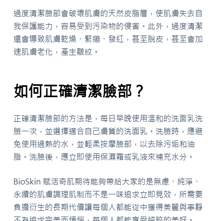
過度清潔臉部會破壞肌膚的天然皮脂層，使肌膚失去自
我保護能力，容易受到污染物的侵害。此外，過度清潔
還會導致肌膚乾燥、緊繃、發紅，甚至脫皮，甚至會加
速肌膚老化，產生皺紋。
如何正確清潔臉部？
正確清潔臉部的方法是，每日早晚使用溫和的洗面乳洗
臉一次，並選擇適合自己膚質的洗面乳。洗臉時，應避
免使用過熱的水，並輕柔按摩臉部，以去除污垢和油
脂。洗臉後，應立即使用保濕霜或乳液來補充水分。
BioSkin 賦活奇肌期待能夠帶給大家的是無慮、純淨、
永續的肌膚調理肌制而不是一味追求立即見效，所需要
負擔衍生的長期代價讓每個人都能從中獲得美麗與寧靜
不為追求完美而煩惱，每個人都能享受純粹的美好。