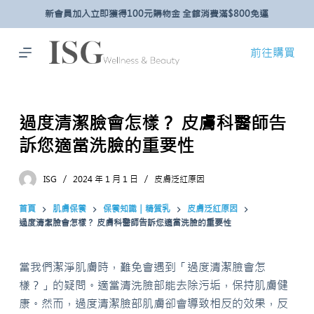
新會員加入立即獲得100元購物金 全館消費滿$800免運
跳
至
主
前往購買
要
內
容
過度清潔臉會怎樣？ 皮膚科醫師告
訴您適當洗臉的重要性
ISG
2024 年 1 月 1 日
皮膚泛紅原因
首頁
肌膚保養
保養知識｜精質乳
皮膚泛紅原因
過度清潔臉會怎樣？ 皮膚科醫師告訴您適當洗臉的重要性
當我們潔淨肌膚時，難免會遇到「過度清潔臉會怎
樣？」的疑問。適當清洗臉部能去除污垢，保持肌膚健
康。然而，過度清潔臉部肌膚卻會導致相反的效果，反