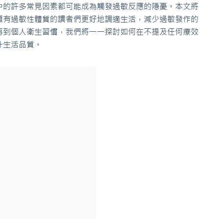
中的許多常見因素都可能成為觸發過敏反應的隱憂。本文將
擁有過敏性體質的讀者們更好地調適生活，減少過敏發作的
再到個人衛生習慣，我們將一一探討如何在不提及任何療效
升生活品質。