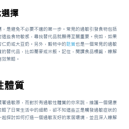
代選擇
應，是避免不必要不適的第一步。常見的過敏引發食物包括
對這些食物敏感，尋找替代品就顯得至關重要。例如，如果
杏仁奶或大豆奶。另外，穀物中的
麩質
也是一個常見的過敏
質的替代品，比如蕎麥或米飯。記住，閱讀食品標籤，瞭解
有效策略。
性體質
藏著過敏原，而對於有過敏性體質的你來說，維護一個健康
忽略了日常生活中的細節，卻不知這些正是觸發過敏症狀的
一起探討如何打造一個過敏友好的家居環境，並且深入瞭解