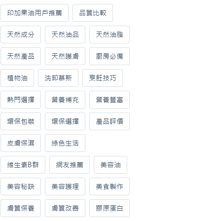
印加果油用戶推薦
品質比較
天然成分
天然油品
天然油脂
天然產品
天然護膚
廚房必備
植物油
洗卸慕斯
烹飪技巧
熱門選擇
營養補充
營養豐富
環保包裝
環保選擇
產品評價
皮膚保濕
綠色生活
維生素B群
網友推薦
美容油
美容秘訣
美容護理
美食製作
膚質保養
膚質改善
膠原蛋白