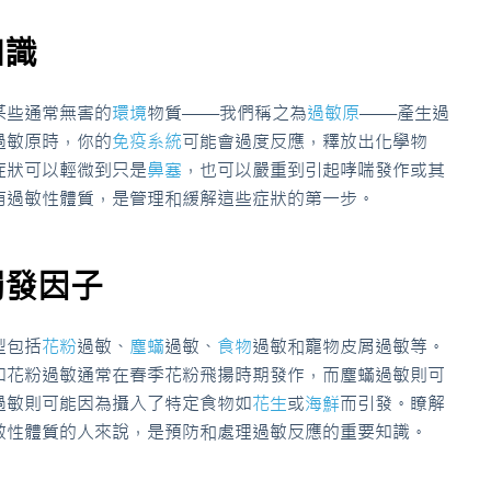
知識
某些通常無害的
環境
物質——我們稱之為
過敏原
——產生過
過敏原時，你的
免疫系統
可能會過度反應，釋放出化學物
症狀可以輕微到只是
鼻塞
，也可以嚴重到引起哮喘發作或其
有過敏性體質，是管理和緩解這些症狀的第一步。
觸發因子
型包括
花粉
過敏、
塵蟎
過敏、
食物
過敏和寵物皮屑過敏等。
如花粉過敏通常在春季花粉飛揚時期發作，而塵蟎過敏則可
過敏則可能因為攝入了特定食物如
花生
或
海鮮
而引發。瞭解
敏性體質的人來說，是預防和處理過敏反應的重要知識。