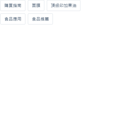
購買指南
面膜
頂級印加果油
食品應用
食品推薦