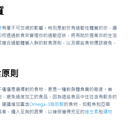
質
康
有著不可忽視的影響。特別是對於有過敏性體質的你，選
如何透過飲食來管理你的過敏症狀，將有助於提高你的生活
索適合過敏體質人群的飲食原則，以及哪些食物應該避免，
食原則
不僅僅是選擇對的食物，更是一種對身體負責的態度。首
則，避免過度加工的食品，因為這些食品中往往含有較多的
，建議增加富含
Omega-3
脂肪酸
的食物，如鮭魚和亞麻
再者，攝入足夠的蔬果，以確保獲得充足的
維生素
和
礦物
。