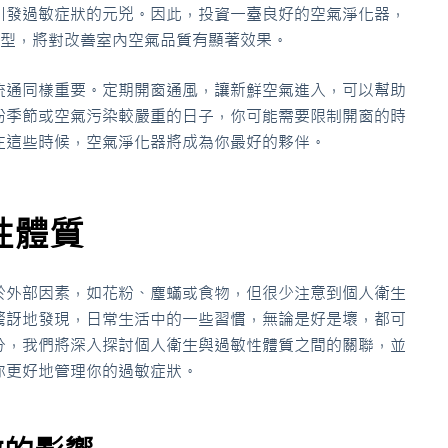
引發過敏症狀的元兇。因此，投資一臺良好的空氣淨化器，
機型，將對改善室內空氣品質有顯著效果。
流通同樣重要。定期開窗通風，讓新鮮空氣進入，可以幫助
粉季節或空氣污染較嚴重的日子，你可能需要限制開窗的時
在這些時候，空氣淨化器將成為你最好的夥伴。
性體質
於外部因素，如花粉、塵蟎或食物，但很少注意到個人衛生
驚訝地發現，日常生活中的一些習慣，無論是好是壞，都可
分，我們將深入探討個人衛生與過敏性體質之間的關聯，並
你更好地管理你的過敏症狀。