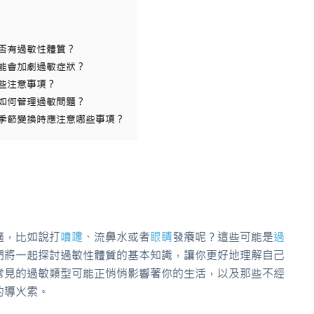
是否有過敏性體質？
可能會加劇過敏症狀？
哪些注意事項？
該如何管理過敏問題？
在季節變換時應注意哪些事項？
適，比如說打
噴嚏
、流鼻水或者
眼睛
發癢呢？這些可能是
過
們將一起探討過敏性體質的基本知識，讓你更好地理解自己
常見的過敏類型可能正悄悄影響著你的生活，以及那些不經
的導火索。