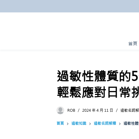
跳
至
主
要
內
首頁
容
過敏性體質的
輕鬆應對日常
ROB
2024 年 4 月 11 日
過敏名詞解
首頁
過敏知識
過敏名詞解釋
過敏性體