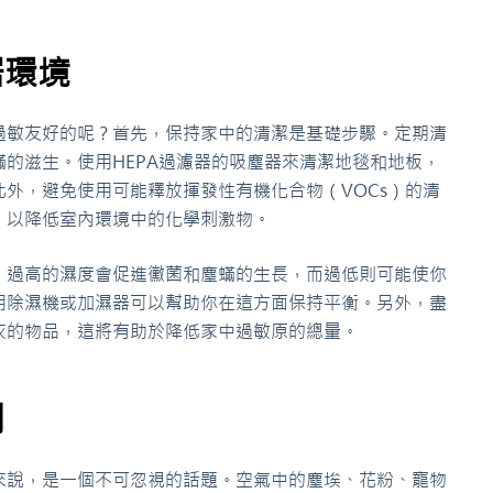
居環境
過敏友好的呢？首先，保持家中的清潔是基礎步驟。定期清
的滋生。使用HEPA過濾器的吸塵器來清潔地毯和地板，
外，避免使用可能釋放揮發性有機化合物（VOCs）的清
，以降低室內環境中的化學刺激物。
，過高的濕度會促進黴菌和塵蟎的生長，而過低則可能使你
用除濕機或加濕器可以幫助你在這方面保持平衡。另外，盡
灰的物品，這將有助於降低家中過敏原的總量。
制
來說，是一個不可忽視的話題。空氣中的塵埃、花粉、寵物