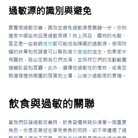
過敏源的識別與避免
要實現過敏改善，識別並避免過敏源是關鍵一步。你知
道家中哪些物品是過敏原嗎？牀上用品、寵物的毛髮、
甚至是一些裝飾
植物
都可能成為隱藏的過敏源。使用防
蟎的牀單和枕頭套可以幫助減少
塵蟎
的滋生。如果家中
有寵物，務必定期為它們洗澡，並保持它們的活動範圍
遠離臥室和客廳。此外，選擇低過敏性的植物，或者定
期清理植物周圍的落葉和土壤，以減少過敏原的累積。
飲食與過敏的關聯
當我們談論過敏改善時，飲食習慣無疑扮演著一個重要
角色。你是否曾經在享受美食的同時，卻不幸遭遇了過