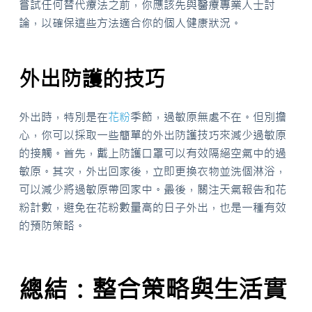
嘗試任何替代療法之前，你應該先與醫療專業人士討
論，以確保這些方法適合你的個人健康狀況。
外出防護的技巧
外出時，特別是在
花粉
季節，過敏原無處不在。但別擔
心，你可以採取一些簡單的外出防護技巧來減少過敏原
的接觸。首先，戴上防護口罩可以有效隔絕空氣中的過
敏原。其次，外出回家後，立即更換衣物並洗個淋浴，
可以減少將過敏原帶回家中。最後，關注天氣報告和花
粉計數，避免在花粉數量高的日子外出，也是一種有效
的預防策略。
總結：整合策略與生活實