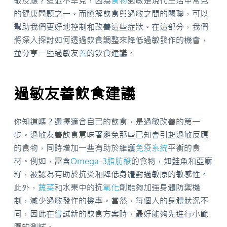
敏反應？這並不罕見，因為
食物
過敏是現代生活中常見
的健康問題之一。而瞭解飲食與過敏之間的關聯，可以
幫助我們更好地控制和改善這些症狀。在這部分，我們
將深入探討如何透過飲食調整來降低過敏發作的機會，
並分享一些過敏友善的飲食建議。
過敏友善飲食建議
你知道嗎？選擇適合自己的飲食，是過敏改善的第一
步。過敏友善飲食意味著避免那些已知會引起過敏反應
的食物，同時增加一些有助於維護
免疫系統
平衡的食
材。例如，富含
Omega-3
脂肪酸
的食物，如鮭魚和亞麻
籽，被認為有助於抗炎和降低身體對過敏原的敏感性。
此外，
蔬菜
和水果中的抗
氧化
劑能夠加強身體防禦機
制，減少過敏發作的機率。當然，每個人的身體狀況不
同，因此在嘗試新的飲食方案時，最好能夠先進行小範
圍的測試。