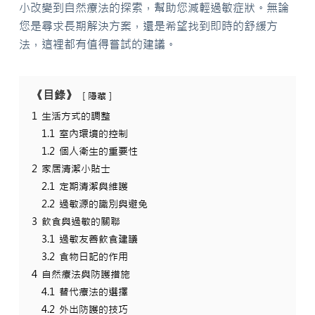
小改變到自然療法的探索，幫助您減輕過敏症狀。無論
您是尋求長期解決方案，還是希望找到即時的舒緩方
法，這裡都有值得嘗試的建議。
《目錄》
隱藏
1
生活方式的調整
1.1
室內環境的控制
1.2
個人衛生的重要性
2
家居清潔小貼士
2.1
定期清潔與維護
2.2
過敏源的識別與避免
3
飲食與過敏的關聯
3.1
過敏友善飲食建議
3.2
食物日記的作用
4
自然療法與防護措施
4.1
替代療法的選擇
4.2
外出防護的技巧