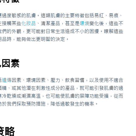
應過度敏感的肌膚。這類肌膚的主要特徵包括易紅、易痕、
在接觸某些
化妝品
、清潔產品，甚至是
環境
變化後，這些不
我們的外觀，更可能對日常生活造成不小的困擾。瞭解這些
用品時，能夠做出更明智的決定。
見因素
括
遺傳
因素、環境因素、壓力、飲食習慣，以及使用不適合
酒精、或其他潛在刺激性成分的產品，就可能引發肌膚的過
寒冷乾燥或潮濕高溫，也可能使肌膚的屏障功能受損，從而
助於我們採取預防措施，降低過敏發生的機率。
策略