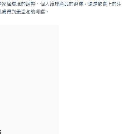
是家居環境的調整、個人護理產品的選擇，還是飲食上的注
肌膚得到最溫和的呵護。
議