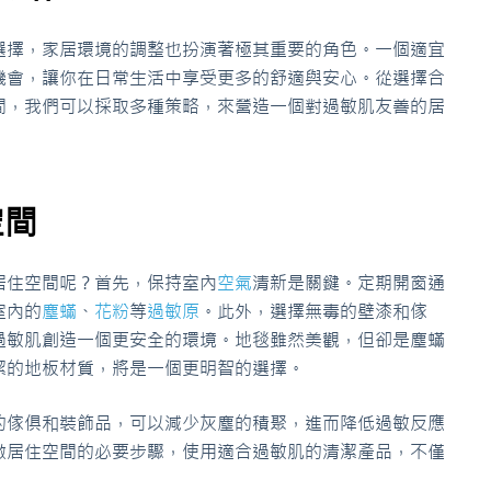
選擇，家居環境的調整也扮演著極其重要的角色。一個適宜
機會，讓你在日常生活中享受更多的舒適與安心。從選擇合
間，我們可以採取多種策略，來營造一個對過敏肌友善的居
空間
居住空間呢？首先，保持室內
空氣
清新是關鍵。定期開窗通
室內的
塵蟎
、
花粉
等
過敏原
。此外，選擇無毒的壁漆和傢
過敏肌創造一個更安全的環境。地毯雖然美觀，但卻是塵蟎
潔的地板材質，將是一個更明智的選擇。
的傢俱和裝飾品，可以減少灰塵的積聚，進而降低過敏反應
激居住空間的必要步驟，使用適合過敏肌的清潔產品，不僅
。