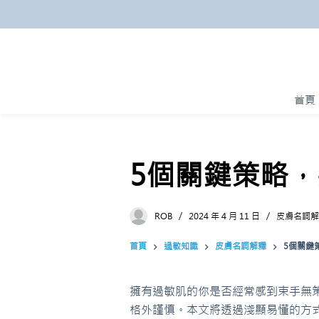
跳
至
主
要
內
首頁
容
5個關鍵策略
ROB
2024 年 4 月 11 日
皮膚名詞解
首頁
過敏知識
皮膚名詞解釋
5個關鍵
擁有過敏肌的你是否經常感到束手無
格外謹慎。本文將透過淺顯易懂的方