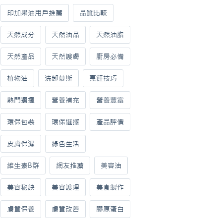
印加果油用戶推薦
品質比較
天然成分
天然油品
天然油脂
天然產品
天然護膚
廚房必備
植物油
洗卸慕斯
烹飪技巧
熱門選擇
營養補充
營養豐富
環保包裝
環保選擇
產品評價
皮膚保濕
綠色生活
維生素B群
網友推薦
美容油
美容秘訣
美容護理
美食製作
膚質保養
膚質改善
膠原蛋白