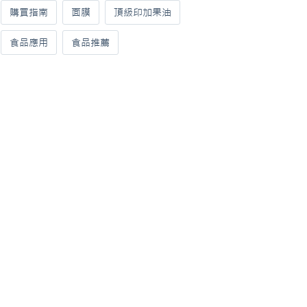
購買指南
面膜
頂級印加果油
食品應用
食品推薦