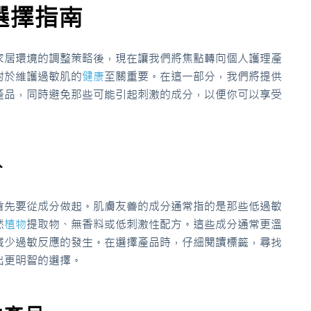
選擇指南
家居環境的調整策略後，現在讓我們將焦點轉向個人護理產
對於維護過敏肌的
健康
至關重要。在這一部分，我們將提供
產品，同時避免那些可能引起刺激的成分，以便你可以享受
分
首先要從成分做起。肌膚友善的成分通常指的是那些低過敏
然
植物
提取物、無香料或低刺激性配方。這些成分通常更溫
減少過敏反應的發生。在選擇產品時，仔細閱讀標籤，尋找
出更明智的選擇。