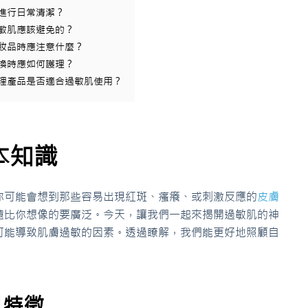
何進行日常清潔？
過敏肌應該避免的？
化妝品時應注意什麼？
變換時應如何護理？
護理產品是否適合過敏肌使用？
本知識
你可能會想到那些容易出現紅斑、瘙癢、或刺激反應的
皮膚
遠比你想像的要廣泛。今天，讓我們一起來揭開過敏肌的神
可能導致肌膚過敏的因素。透過瞭解，我們能更好地照顧自
見特徵