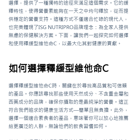
選擇，提供了一種獨特的途徑來滿足這個需求。它的緩
釋特性，使得營養素能夠在一天之中均勻釋放，從而提
供穩定的營養支持。這種方式不僅適合忙碌的現代人，
也完美體現了ISG NUTRIPRO品牌理念：為全家人提供
無慮的保健解決方案。下面，讓我們一起探究如何選擇
和使用釋緩型維他命C，以最大化其對健康的貢獻。
如何選擇釋緩型維他命C
選擇釋緩型維他命C時，關鍵在於尋找高品質和可信賴
的產品。你應該尋找那些使用天然成分、不含重金屬和
西藥成分的品牌，確保你攝取的是最純淨的營養。這正
符合我們追求的健康生活方式—簡單且無負擔。此外，
選擇一個適合素食者的產品，意味著你可以放心地推薦
給更廣泛的人群，無論他們的飲食習慣如何。