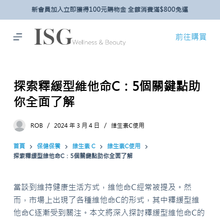
新會員加入立即獲得100元購物金 全館消費滿$800免運
跳
至
主
前往購買
要
內
容
探索釋緩型維他命C：5個關鍵點助
你全面了解
ROB
2024 年 3 月 4 日
維生素C使用
首頁
保健保養
維生素 C
維生素C使用
探索釋緩型維他命C：5個關鍵點助你全面了解
當談到維持健康生活方式，維他命C經常被提及。然
而，市場上出現了各種維他命C的形式，其中釋緩型維
他命C逐漸受到關注。本文將深入探討釋緩型維他命C的