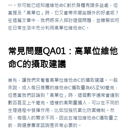
一。你可能已經知道維他命C對於身體有諸多益處，但
當提及「高單位」時，它又會帶來哪些額外的好處呢？
在這篇文章中，我們將深入探討這個問題，並瞭解如何
在日常生活中充分利用高單位維他命C。
常見問題QA01：高單位維他
命C的攝取建議
首先，讓我們來看看高單位維他命C的攝取建議。一般
來說，成人每日推薦的維他命C攝取量為65至90毫克，
但是當我們談論到「高單位」時，這個數字通常會達到
數百甚至上千毫克。這樣的高劑量攝入，可以在不同的
生理過程中發揮作用，比如加強抗氧化防禦機制。然
而，每個人的需求不同，因此在增加維他命C攝取量之
前，與健康專家諮詢是非常必要的。