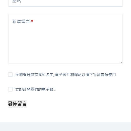
網站
新增留言
*
在瀏覽器儲存我的名字, 電子郵件和網站以備下次留言時使用.
立即訂閱我們的電子報！
發佈留言