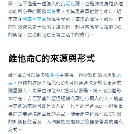
闊。它不僅是一種強大的抗
氧化
劑，也是維持身體多種
功能所必需的關鍵
營養
素。尤其是高單位維他命C，近
年來在
營養補充品
領域中受到了廣泛的關注。那麼，它
的功效究竟是什麼呢？讓我們一起探索高單位維他命C
的奧祕，並理解它在日常生活中的應用。
維他命C的來源與形式
維他命C可以從多種
食物
中獲得，包括新鮮的水果和
蔬
菜
。但你知道嗎？維他命C也可以通過補充劑以更高的
劑量攝入。高單位維他命C通常以膠囊、粉末或液體形
式存在，方便那些希望通過補充劑進行攝入的人。這些
補充劑的來源可能是天然的，也可能是合成的，但最重
要的是要選擇高品質的產品。隨著高單位維他命C功效
的知識日益普及，人們開始更加關注這種營養素的補充
方式。