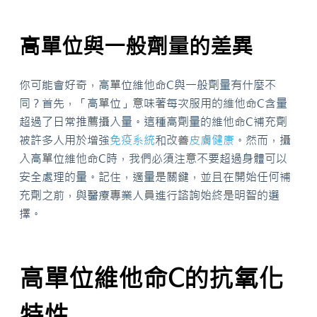
高單位與一般劑量的差異
你可能會好奇，高單位維他命C與一般劑量有什麼不
同？首先，「高單位」意味著每次服用的維他命C含量
超過了日常推薦攝入量。這種高劑量的維他命C補充劑
被許多人用於增強
免疫系統
和改善
皮膚
健康
。然而，攝
入高單位維他命C時，我們必須注意不要超過身體可以
安全處理的量。記住，適量是關鍵，並且在開始任何補
充劑之前，與醫療專業人員進行諮詢始終是明智的選
擇。
高單位維他命C的抗氧化
特性