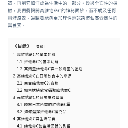
議，再到它如何成為生活中的一部分。透過全面性的探
討，我們將揭開高維他命C的神秘面紗，而不觸及任何
具體療效，讓讀者能夠更加理性地認識這個廣受關注的
營養素。
《目錄》
隱藏
1
高維他命C的基本知識
1.1
維他命C的基本功能
1.2
高劑量維他命C與一般劑量的區別
2
高維他命C在日常飲食中的來源
2.1
富含維他命C的食物
2.2
如何透過飲食攝取維他命C
3
高維他命C的日常攝取建議
3.1
瞭解日常所需的維他命C量
3.2
如何選擇維他命C補充品
4
高維他命C與生活品質
4.1
維他命C對生活品質的影響