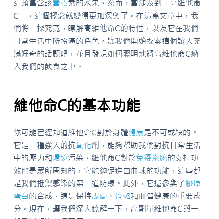
這類富含該
營養
素的水果。然而，當涉及到「高維他命
C」，這個概念就變得更加深奧了。在這篇文章中，我
們將一探究竟，瞭解高維他命C的特性，以及它在我們
日常生活中所扮演的角色。讓我們開始探索這個讓人充
滿好奇的話題吧，並且發現如何聰明地將高維他命C納
入我們的飲食之中。
維他命C的基本功能
你可能已經知道維他命C對於身體
健康
是不可或缺的。
它是一種強大的抗
氧化
劑，能夠幫助我們對抗日常生活
中的壓力和
環境
污染。維他命C對於
免疫系統
的支持功
效也是眾所周知的，它能夠促進白血球的功能，這些都
是我們抵禦感染的第一道防線。此外，它還參與了
膠原
蛋白
的合成，這是保持
皮膚
、
骨骼
和血管健康的重要成
分。現在，讓我們深入瞭解一下，高劑量維他命C與一