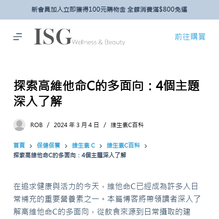
新會員加入立即獲得100元購物金 全館消費滿$800免運
跳
至
主
前往購買
要
內
容
探索高維他命C的多面向：4個主題
深入了解
ROB
2024 年 3 月 4 日
維生素C百科
首頁
保健保養
維生素 C
維生素C百科
探索高維他命C的多面向：4個主題深入了解
在追求健康與活力的今天，維他命C已經成為許多人日
常補充的重要營養素之一。本篇博客將帶領讀者深入了
解高維他命C的多面向，從飲食來源到日常攝取的建