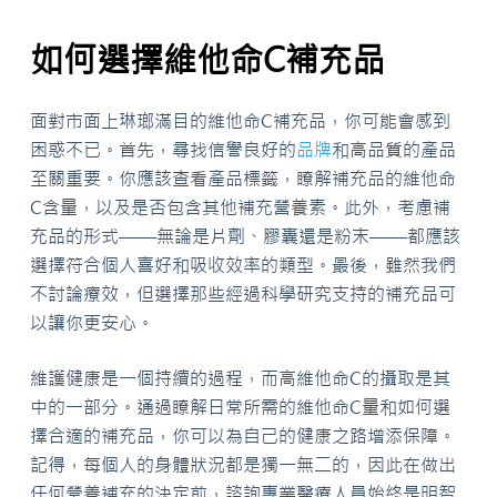
如何選擇維他命C補充品
面對市面上琳瑯滿目的維他命C補充品，你可能會感到
困惑不已。首先，尋找信譽良好的
品牌
和高品質的產品
至關重要。你應該查看產品標籤，瞭解補充品的維他命
C含量，以及是否包含其他補充營養素。此外，考慮補
充品的形式——無論是片劑、膠囊還是粉末——都應該
選擇符合個人喜好和吸收效率的類型。最後，雖然我們
不討論療效，但選擇那些經過科學研究支持的補充品可
以讓你更安心。
維護健康是一個持續的過程，而高維他命C的攝取是其
中的一部分。通過瞭解日常所需的維他命C量和如何選
擇合適的補充品，你可以為自己的健康之路增添保障。
記得，每個人的身體狀況都是獨一無二的，因此在做出
任何營養補充的決定前，諮詢專業醫療人員始終是明智