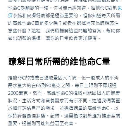
當我們尋找提升健康的方法時，瞭解如何適當攝取高維
他命C是關鍵的一環。你可能已經知道，維他命C對於
免
疫
系統和皮膚健康都是極為重要的，但你知道每天所需
的高維他命C量是多少嗎？或者在選擇補充品時應該注
意些什麼？這裡，我們將揭開這些問題的答案，幫助你
做出明智的選擇，讓你的日常飲食更加健康。
瞭解日常所需的維他命C量
維他命C的推薦日攝取量因人而異，但一般成人的平均
需求量大約在65到90毫克之間，每日上限則不應超過
2000毫克。然而，高維他命C的攝取可能因個人的健康
狀況、生活方式和營養需求而有所不同。這裡我們著重
於如何評估自己的需求，並選擇適量的高維他命C，以
保持身體最佳狀態。記得，適量攝取對於維持健康至關
重要，過量則可能無益甚至有害。