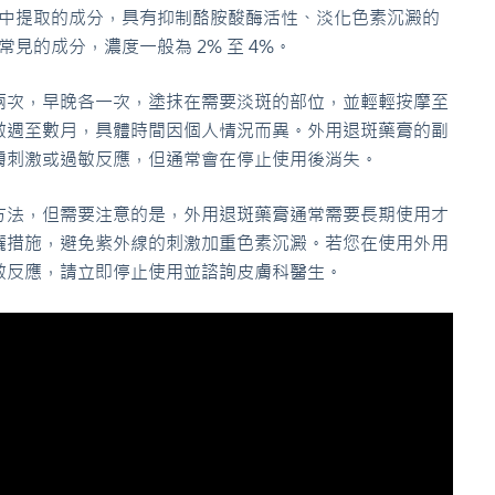
中提取的成分，具有抑制酪胺酸酶活性、淡化色素沉澱的
見的成分，濃度一般為 2% 至 4%。
兩次，早晚各一次，塗抹在需要淡斑的部位，並輕輕按摩至
數週至數月，具體時間因個人情況而異。外用退斑藥膏的副
膚刺激或過敏反應，但通常會在停止使用後消失。
方法，但需要注意的是，外用退斑藥膏通常需要長期使用才
曬措施，避免紫外線的刺激加重色素沉澱。若您在使用外用
敏反應，請立即停止使用並諮詢皮膚科醫生。