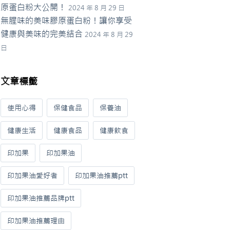
原蛋白粉大公開！
2024 年 8 月 29 日
無腥味的美味膠原蛋白粉！讓你享受
健康與美味的完美結合
2024 年 8 月 29
日
文章標籤
使用心得
保健食品
保養油
健康生活
健康食品
健康飲食
印加果
印加果油
印加果油愛好者
印加果油推薦ptt
印加果油推薦品牌ptt
印加果油推薦理由