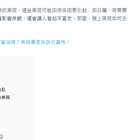
厭的黑斑，這些黑斑可能由很多因素引起，如日曬、荷爾蒙
僅影響美觀，還會讓人看起來蒼老。那麼，臉上黑斑如何去
精華液嗎？美容專家告訴你真相！
美肌
白無瑕
Q