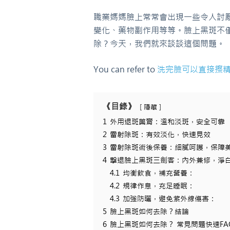
職業媽媽臉上常常會出現一些令人討
變化、藥物副作用等等。臉上黑斑不
除？今天，我們就來談談這個問題。
You can refer to
洗完臉可以直接擦
《目錄》
隱藏
1
外用退斑藥膏：溫和淡斑，安全可靠
2
雷射除斑：有效淡化，快速見效
3
雷射除斑術後保養：細膩呵護，保障
4
擊退臉上黑斑三劍客：內外兼修，淨
4.1
均衡飲食，補充營養：
4.2
規律作息，充足睡眠：
4.3
加強防曬，避免紫外線傷害：
5
臉上黑斑如何去除？結論
6
臉上黑斑如何去除？ 常見問題快速FA