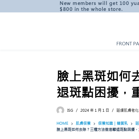
New members will get 100 yua
S
$800 in the whole store.
k
i
p
t
FRONT P
o
c
o
n
臉上黑斑如何
t
e
退斑點困擾，
n
t
ISG
2024 年 1 月 1 日
延緩肌膚老化
HOME
肌膚保養
保養知識｜精質乳
延
臉上黑斑如何去除？三種方法徹底擊退斑點困擾，