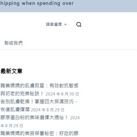
 shipping when spending over
語言選擇
聯絡我們
最新文章
職業媽媽的肌膚救星：有效對抗敏感
與初老的完美秘訣！
2024 年 8 月 30 日
告別肌膚乾燥！掌握四大保濕技巧，
恢復肌膚彈潤
2024 年 8 月 29 日
膠原蛋白粉的美味選擇大揭祕！
2024
年 8 月 29 日
職業媽媽的美容保養秘密：好吃的膠