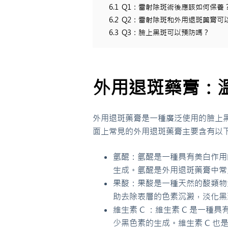
6.1
Q1：雷射除斑術後應該如何保養
6.2
Q2：雷射除斑和外用退斑藥膏可
6.3
Q3：臉上黑斑可以預防嗎？
外用退斑藥膏：
外用退斑藥膏是一種廣泛使用的臉上
面上常見的外用退斑藥膏主要含有以
氫醌：氫醌是一種具有美白作用
生成。氫醌是外用退斑藥膏中常見
果酸：果酸是一種天然的酸類物
助去除表層的色素沉澱，淡化黑斑
維生素 C ：維生素 C 是一
少黑色素的生成。維生素 C 也是