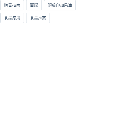
購買指南
面膜
頂級印加果油
食品應用
食品推薦