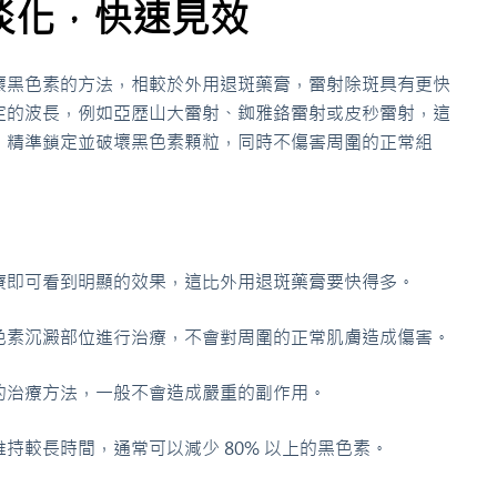
淡化，快速見效
壞黑色素的方法，相較於外用退斑藥膏，雷射除斑具有更快
定的波長，例如亞歷山大雷射、銣雅鉻雷射或皮秒雷射，這
，精準鎖定並破壞黑色素顆粒，同時不傷害周圍的正常組
療即可看到明顯的效果，這比外用退斑藥膏要快得多。
色素沉澱部位進行治療，不會對周圍的正常肌膚造成傷害。
的治療方法，一般不會造成嚴重的副作用。
持較長時間，通常可以減少 80% 以上的黑色素。