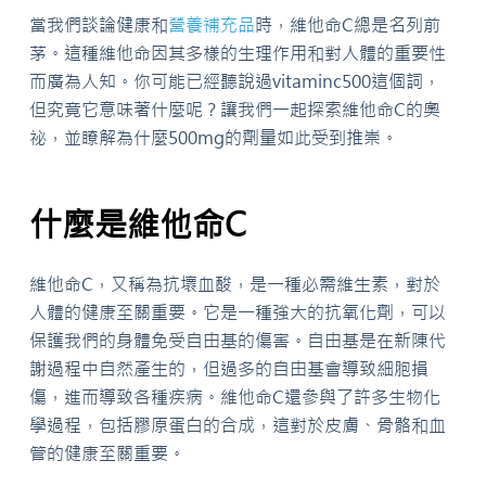
當我們談論健康和
營養補充品
時，維他命C總是名列前
茅。這種維他命因其多樣的生理作用和對人體的重要性
而廣為人知。你可能已經聽說過vitaminc500這個詞，
但究竟它意味著什麼呢？讓我們一起探索維他命C的奧
祕，並瞭解為什麼500mg的劑量如此受到推崇。
什麼是維他命C
維他命C，又稱為抗壞血酸，是一種必需維生素，對於
人體的健康至關重要。它是一種強大的抗氧化劑，可以
保護我們的身體免受自由基的傷害。自由基是在新陳代
謝過程中自然產生的，但過多的自由基會導致細胞損
傷，進而導致各種疾病。維他命C還參與了許多生物化
學過程，包括膠原蛋白的合成，這對於皮膚、骨骼和血
管的健康至關重要。