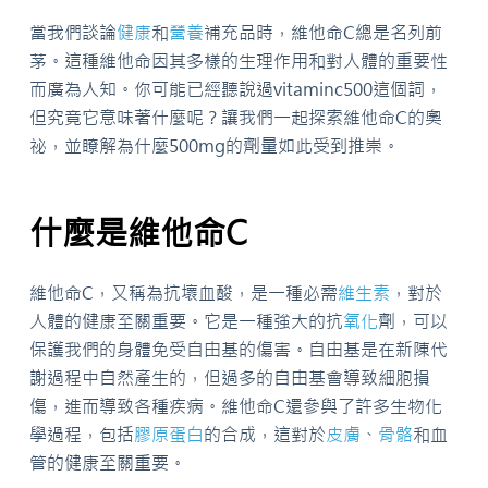
當我們談論
健康
和
營養
補充品時，維他命C總是名列前
茅。這種維他命因其多樣的生理作用和對人體的重要性
而廣為人知。你可能已經聽說過vitaminc500這個詞，
但究竟它意味著什麼呢？讓我們一起探索維他命C的奧
祕，並瞭解為什麼500mg的劑量如此受到推崇。
什麼是維他命C
維他命C，又稱為抗壞血酸，是一種必需
維生素
，對於
人體的健康至關重要。它是一種強大的抗
氧化
劑，可以
保護我們的身體免受自由基的傷害。自由基是在新陳代
謝過程中自然產生的，但過多的自由基會導致細胞損
傷，進而導致各種疾病。維他命C還參與了許多生物化
學過程，包括
膠原蛋白
的合成，這對於
皮膚
、
骨骼
和血
管的健康至關重要。