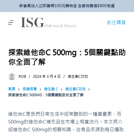
新會員加入立即獲得100元購物金 全館消費滿$800免運
跳
至
主
前往購買
要
內
容
探索維他命C 500mg：5個關鍵點助
你全面了解
ROB
2024 年 3 月 4 日
維生素C功效
首頁
保健保養
維生素 C
維生素C功效
探索維他命C 500MG：5個關鍵點助你全面了解
維他命C是我們日常生活中經常聽到的一種營養素，而
500mg的維他命C補充品在市場上相當流行。本文將介
紹維他命C 500mg的相關知識，從食品來源到每日攝取