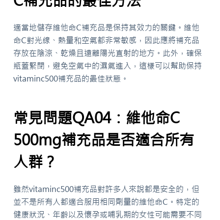
C補充品的最佳方法
適當地儲存維他命C補充品是保持其效力的關鍵。維他
命C對光線、熱量和空氣都非常敏感，因此應將補充品
存放在陰涼、乾燥且遠離陽光直射的地方。此外，確保
瓶蓋緊閉，避免空氣中的濕氣進入，這樣可以幫助保持
vitaminc500補充品的最佳狀態。
常見問題QA04：維他命C
500mg補充品是否適合所有
人群？
雖然vitaminc500補充品對許多人來說都是安全的，但
並不是所有人都適合服用相同劑量的維他命C。特定的
健康狀況、年齡以及懷孕或哺乳期的女性可能需要不同