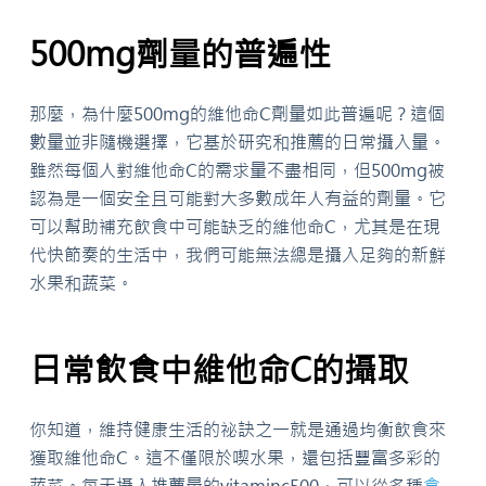
500mg劑量的普遍性
那麼，為什麼500mg的維他命C劑量如此普遍呢？這個
數量並非隨機選擇，它基於研究和推薦的日常攝入量。
雖然每個人對維他命C的需求量不盡相同，但500mg被
認為是一個安全且可能對大多數成年人有益的劑量。它
可以幫助補充飲食中可能缺乏的維他命C，尤其是在現
代快節奏的生活中，我們可能無法總是攝入足夠的新鮮
水果和蔬菜。
日常飲食中維他命C的攝取
你知道，維持健康生活的祕訣之一就是通過均衡飲食來
獲取維他命C。這不僅限於喫水果，還包括豐富多彩的
蔬菜。每天攝入推薦量的vitaminc500，可以從多種
食