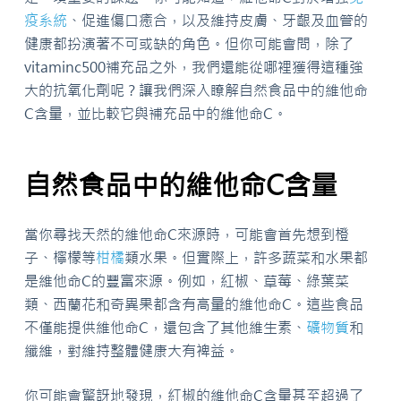
疫系統
、促進傷口癒合，以及維持皮膚、牙齦及血管的
健康都扮演著不可或缺的角色。但你可能會問，除了
vitaminc500補充品之外，我們還能從哪裡獲得這種強
大的抗氧化劑呢？讓我們深入瞭解自然食品中的維他命
C含量，並比較它與補充品中的維他命C。
自然食品中的維他命C含量
當你尋找天然的維他命C來源時，可能會首先想到橙
子、檸檬等
柑橘
類水果。但實際上，許多蔬菜和水果都
是維他命C的豐富來源。例如，紅椒、草莓、綠葉菜
類、西蘭花和奇異果都含有高量的維他命C。這些食品
不僅能提供維他命C，還包含了其他維生素、
礦物質
和
纖維，對維持整體健康大有裨益。
你可能會驚訝地發現，紅椒的維他命C含量甚至超過了